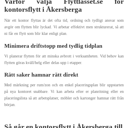
Varför välja Flyttlasset.se för
kontorsflytt i Åkersberga
När ett kontor flyttas är det ofta tid, ordning och tydligt ansvar som
avgör om flytten blir lyckad. Vi arbetar effektivt men strukturerat, så att
ni får en flytt som blir klar enligt plan.
Minimera driftstopp med tydlig tidplan
Vi planerar flytten för att minska avbrott i verksamheten. Vid behov kan
flytten göras kväll/helg eller delas upp i etapper.
Rätt saker hamnar rätt direkt
Med märkning per rum/zon och en enkel placeringsplan blir uppstarten
på nya kontoret snabbare. Vi kan arbeta efter er planritning eller en
placeringslista så att arbetsplatser, möbler och kartonger hamnar rätt från
början.
Så går en kontorsflytt i Åkersberga till