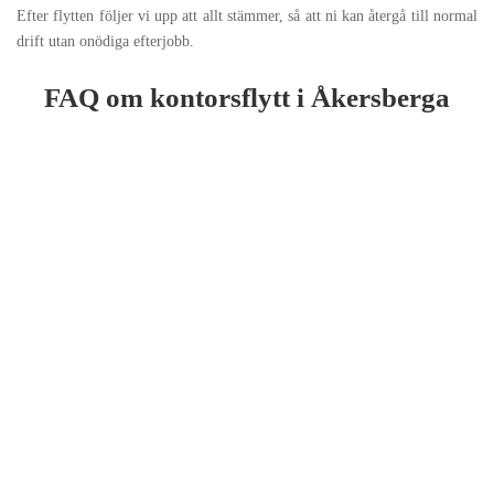
Efter flytten följer vi upp att allt stämmer, så att ni kan återgå till normal
drift utan onödiga efterjobb.
FAQ om kontorsflytt i
Åkersberga
Det beror på volym, åtkomst och om flytten sker i etapper. Efter en
genomgång kan vi ge en realistisk tidsplan.