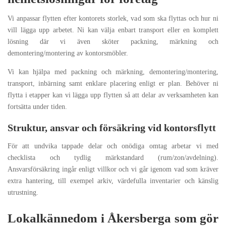
Vi anpassar flytten efter kontorets storlek, vad som ska flyttas och hur ni
vill lägga upp arbetet. Ni kan välja enbart transport eller en komplett
lösning där vi även sköter packning, märkning och
demontering/montering av kontorsmöbler.
Vi kan hjälpa med packning och märkning, demontering/montering,
transport, inbärning samt enklare placering enligt er plan. Behöver ni
flytta i etapper kan vi lägga upp flytten så att delar av verksamheten kan
fortsätta under tiden.
Struktur, ansvar och försäkring vid kontorsflytt
För att undvika tappade delar och onödiga omtag arbetar vi med
checklista och tydlig märkstandard (rum/zon/avdelning).
Ansvarsförsäkring ingår enligt villkor och vi går igenom vad som kräver
extra hantering, till exempel arkiv, värdefulla inventarier och känslig
utrustning.
Lokalkännedom i Åkersberga som gör