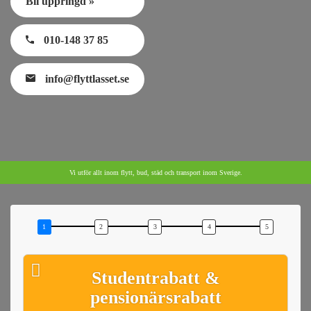
Bli uppringd »
010-148 37 85
info@flyttlasset.se
Vi utför allt inom flytt, bud, städ och transport inom Sverige.
Studentrabatt &
pensionärsrabatt