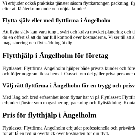
Vi erbjuder också praktiska tjänster såsom flyttkartonger, packning, fl
efter att få återkommande och nöjda kunder!
Flytta själv eller med flyttfirma i Ängelholm
Att flytta själv kan vara tungt, svårt och kräva mycket planering och tid
du en offert så att du har full kontroll över kostnaderna. Vi ser till att
magasinering och flyttstädning åt dig.
Flytthjälp i Ängelholm för företag
Flyttlasset: Flyttfirma Ängelholm hjälper både privata kunder och före
och följer noggrant tidsschemat. Oavsett om det gäller privatpersoner ell
Välj rätt flyttfirma i Ängelholm för en trygg och prisv
Med lång och bred erfarenhet inom flyttar har vi på Flyttlasset: Flyttf
erbjuder tjänster som magasinering, packning och flyttstädning. Kontak
Pris för flytthjälp i Ängelholm
Flyttlasset: Flyttfirma Ängelholm erbjuder professionella och prisvärda 
för att få en tydlig överblick över kostnaden för din flytt.