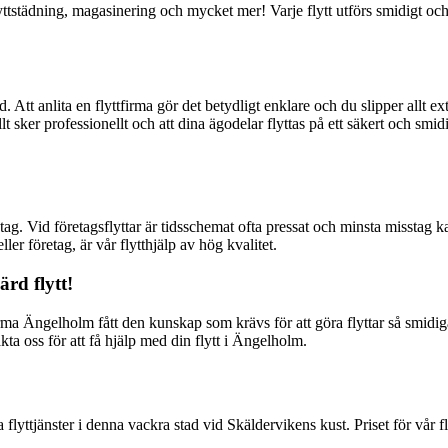
yttstädning, magasinering och mycket mer! Varje flytt utförs smidigt och 
. Att anlita en flyttfirma gör det betydligt enklare och du slipper allt ex
 allt sker professionellt och att dina ägodelar flyttas på ett säkert och s
tag. Vid företagsflyttar är tidsschemat ofta pressat och minsta misstag
er företag, är vår flytthjälp av hög kvalitet.
ärd flytt!
irma Ängelholm fått den kunskap som krävs för att göra flyttar så smidig
ta oss för att få hjälp med din flytt i Ängelholm.
flyttjänster i denna vackra stad vid Skäldervikens kust. Priset för vår fl