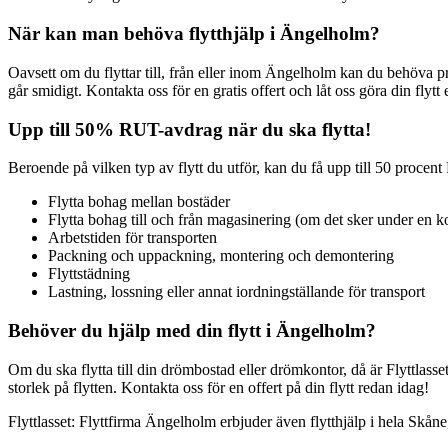
När kan man behöva flytthjälp i Ängelholm?
Oavsett om du flyttar till, från eller inom Ängelholm kan du behöva pro
går smidigt. Kontakta oss för en gratis offert och låt oss göra din flytt 
Upp till 50% RUT-avdrag när du ska flytta!
Beroende på vilken typ av flytt du utför, kan du få upp till 50 procen
Flytta bohag mellan bostäder
Flytta bohag till och från magasinering (om det sker under en ko
Arbetstiden för transporten
Packning och uppackning, montering och demontering
Flyttstädning
Lastning, lossning eller annat iordningställande för transport
Behöver du hjälp med din flytt i Ängelholm?
Om du ska flytta till din drömbostad eller drömkontor, då är Flyttlasset
storlek på flytten. Kontakta oss för en offert på din flytt redan idag!
Flyttlasset: Flyttfirma Ängelholm erbjuder även flytthjälp i hela Skån