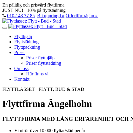
En pålitlig och prisvärd flyttfirma
JUST NU! - 10% på flyttstädning
010-148 37 85
Bli uppringd »
Offertförfrågan »
Flytthjälp
Flyttstädning
Flyttpackning
Priser
Priser flytthjälp
Priser flyttstädning
Om oss
Här finns vi
Kontakt
FLYTTLASSET - FLYTT, BUD & STÄD
Flyttfirma Ängelholm
FLYTTFIRMA MED LÅNG ERFARENHET OCH 
Vi utför över 10 000 flyttar/städ per år