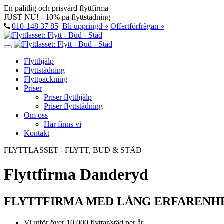
En pålitlig och prisvärd flyttfirma
JUST NU! - 10% på flyttstädning
010-148 37 85
Bli uppringd »
Offertförfrågan »
Flytthjälp
Flyttstädning
Flyttpackning
Priser
Priser flytthjälp
Priser flyttstädning
Om oss
Här finns vi
Kontakt
FLYTTLASSET - FLYTT, BUD & STÄD
Flyttfirma Danderyd
FLYTTFIRMA MED LÅNG ERFARENH
Vi utför över 10 000 flyttar/städ per år