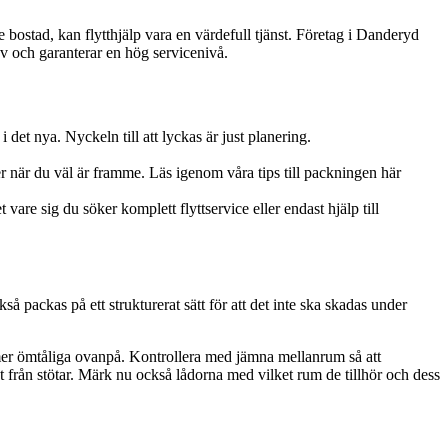
 bostad, kan flytthjälp vara en värdefull tjänst. Företag i Danderyd
ov och garanterar en hög servicenivå.
det nya. Nyckeln till att lyckas är just planering.
ker när du väl är framme. Läs igenom våra tips till packningen här
re sig du söker komplett flyttservice eller endast hjälp till
så packas på ett strukturerat sätt för att det inte ska skadas under
er mer ömtåliga ovanpå. Kontrollera med jämna mellanrum så att
ivt från stötar. Märk nu också lådorna med vilket rum de tillhör och dess