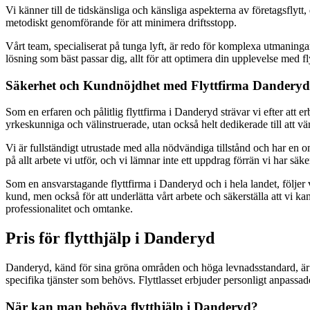
Vi känner till de tidskänsliga och känsliga aspekterna av företagsflyt
metodiskt genomförande för att minimera driftsstopp.
Vårt team, specialiserat på tunga lyft, är redo för komplexa utmaningar
lösning som bäst passar dig, allt för att optimera din upplevelse med 
Säkerhet och Kundnöjdhet med Flyttfirma Danderyd
Som en erfaren och pålitlig flyttfirma i Danderyd strävar vi efter att er
yrkeskunniga och välinstruerade, utan också helt dedikerade till att v
Vi är fullständigt utrustade med alla nödvändiga tillstånd och har en 
på allt arbete vi utför, och vi lämnar inte ett uppdrag förrän vi har säke
Som en ansvarstagande flyttfirma i Danderyd och i hela landet, följer
kund, men också för att underlätta vårt arbete och säkerställa att vi ka
professionalitet och omtanke.
Pris för flytthjälp i Danderyd
Danderyd, känd för sina gröna områden och höga levnadsstandard, är en
specifika tjänster som behövs. Flyttlasset erbjuder personligt anpassade p
När kan man behöva flytthjälp i Danderyd?