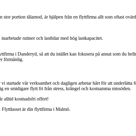
or portion tålamod, är hjälpen från en flyttfirma allt som oftast ovärd
.
inarbetade rutiner och lastbilar med hög lastkapacitet.
 flyttfirma i Danderyd, så att du istället kan fokusera på annat som du 
er förmånlig.
r vi startade vår verksamhet och dagligen arbetar hårt för att underlätta
r dig en smidigare flytt fri från stress, krångel och kostsamma missöden.
r alltid kostnadsfri offert!
. Flyttlasset är din flyttfirma i Malmö.