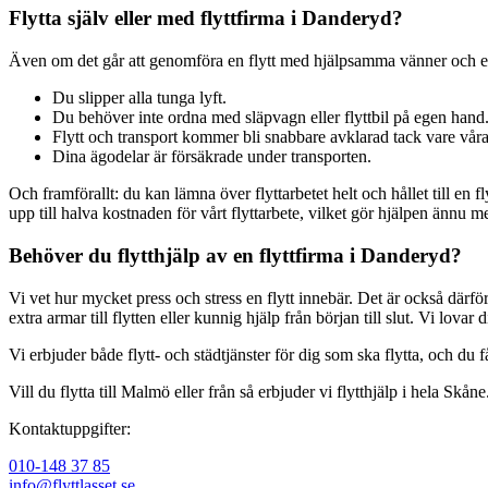
Flytta själv eller med flyttfirma i Danderyd?
Även om det går att genomföra en flytt med hjälpsamma vänner och en st
Du slipper alla tunga lyft.
Du behöver inte ordna med släpvagn eller flyttbil på egen hand
Flytt och transport kommer bli snabbare avklarad tack vare våra 
Dina ägodelar är försäkrade under transporten.
Och framförallt: du kan lämna över flyttarbetet helt och hållet till en
upp till halva kostnaden för vårt flyttarbete, vilket gör hjälpen ännu m
Behöver du flytthjälp av en flyttfirma i Danderyd?
Vi vet hur mycket press och stress en flytt innebär. Det är också därfö
extra armar till flytten eller kunnig hjälp från början till slut. Vi lova
Vi erbjuder både flytt- och städtjänster för dig som ska flytta, och du få
Vill du flytta till Malmö eller från så erbjuder vi flytthjälp i hela Skåne
Kontaktuppgifter:
010-148 37 85
info@flyttlasset.se