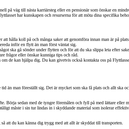
ll på väg till nästa karriärsteg eller en pensionär som önskar en mindre
lyttlasset har kunskapen och resurserna för att möta dina specifika beh
att hålla koll på och många saker att genomföra innan man är på plats i 
bereda inför en flytt än man först väntat sig.
något ska gå sönder under flytten och för att du ska slippa leta efter sa
are frågor eller önskar kunniga tips och råd.
de kan hjälpa dig. Du kan givetvis också kontakta oss på Flyttlasset va
 tid än man föreställt sig. Det är mycket som ska få plats och allt ska ock
t syfte. Börja sedan med de tyngre föremålen och fyll på med lättare ell
mtåligt måste i sin tur lindas in i skyddande material som isolerar effekt
så att du kan känna dig trygg med att allt är skyddat till transporten.