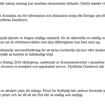
t, där minsta misstag kan innebära ekonomiska förluster. Därför inleder 
. Kontakta oss för information och diskussion kring ditt företags specifi
flyttfirma Danderyd.
bjuda tjänster av högsta möjliga standard, för att säkerställa en smidig oc
ärna om de affektionsvärden som dina tillhörigheter kan bära med sig.
omfattande ansvarsförsäkring för att täcka eventuella olyckor eller ska
rställt att kunden är fullständigt nöjd.
 vi Bohag 2010 riktlinjerna, utarbetade av Konsumentverket i samarbete
n leverera en komplett och uppskattad service. Flyttfirma Danderyd står r
 attraktiv plats för många. Priset för flytthjälp här varierar beroende
riser och ser till att din flytt blir så smidig som möjligt.