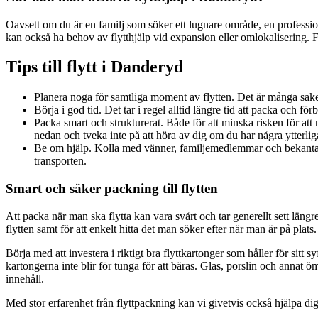
Oavsett om du är en familj som söker ett lugnare område, en professione
kan också ha behov av flytthjälp vid expansion eller omlokalisering. F
Tips till flytt i Danderyd
Planera noga för samtliga moment av flytten. Det är många saker 
Börja i god tid. Det tar i regel alltid längre tid att packa och för
Packa smart och strukturerat. Både för att minska risken för att 
nedan och tveka inte på att höra av dig om du har några ytterlig
Be om hjälp. Kolla med vänner, familjemedlemmar och bekanta om 
transporten.
Smart och säker packning till flytten
Att packa när man ska flytta kan vara svårt och tar generellt sett längre
flytten samt för att enkelt hitta det man söker efter när man är på plats.
Börja med att investera i riktigt bra flyttkartonger som håller för sit
kartongerna inte blir för tunga för att bäras. Glas, porslin och annat ö
innehåll.
Med stor erfarenhet från flyttpackning kan vi givetvis också hjälpa dig 