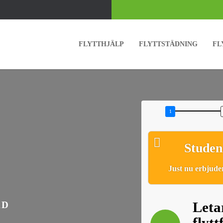
FLYTTHJÄLP
FLYTTSTÄDNING
FL
Studen
Just nu erbjuder
Letar
ÄD
flyt