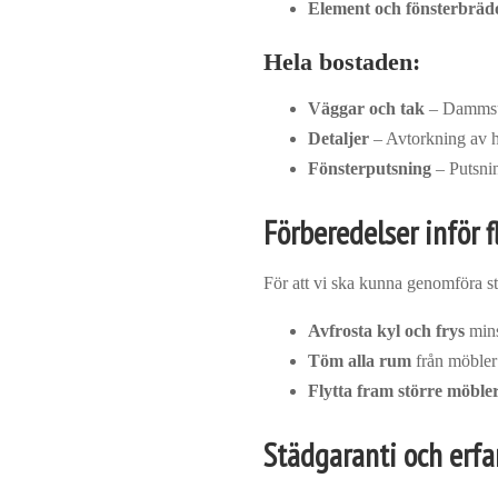
Element och fönsterbräd
Hela bostaden:
Väggar och tak
– Dammsugn
Detaljer
– Avtorkning av ha
Fönsterputsning
– Putsnin
Förberedelser inför 
För att vi ska kunna genomföra st
Avfrosta kyl och frys
mins
Töm alla rum
från möbler o
Flytta fram större möble
Städgaranti och erfa