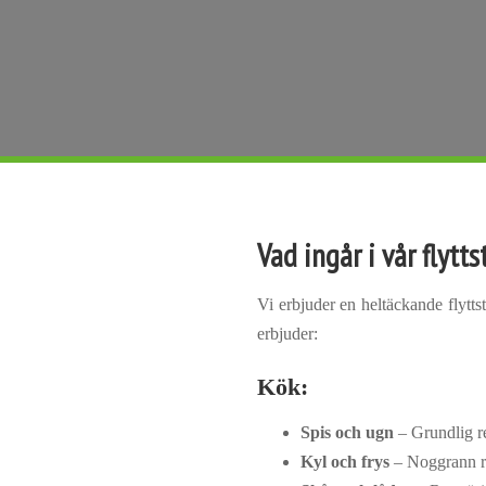
Vad ingår i vår flytt
Vi erbjuder en heltäckande flytt
erbjuder:
Kök:
Spis och ugn
– Grundlig re
Kyl och frys
– Noggrann re