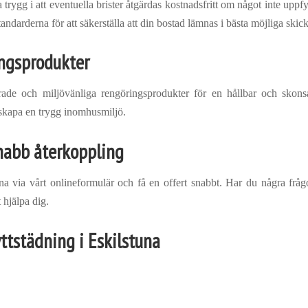
trygg i att eventuella brister åtgärdas kostnadsfritt om något inte uppf
tandarderna för att säkerställa att din bostad lämnas i bästa möjliga skick
ingsprodukter
erade och miljövänliga rengöringsprodukter för en hållbar och skonsa
skapa en trygg inomhusmiljö.
nabb återkoppling
una via vårt onlineformulär och få en offert snabbt. Har du några fråg
t hjälpa dig.
yttstädning i Eskilstuna