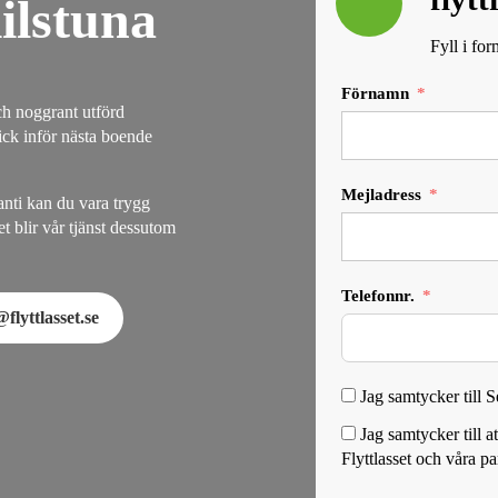
ilstuna
Fyll i fo
Förnamn
ch noggrant utförd
kick inför nästa boende
Mejladress
anti kan du vara trygg
t blir vår tjänst dessutom
Telefonnr.
flyttlasset.se
Jag samtycker till 
Jag samtycker till 
Flyttlasset och våra pa