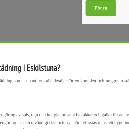
Förra
städning i Eskilstuna?
städning som tar hand om alla detaljer för en komplett och noggrann st
ngöring av spis, ugn och kokplattor samt bakplåtar och galler för att av
ngöring in- och utvändigt (kyl och frys bör avfrostas minst ett dygn in