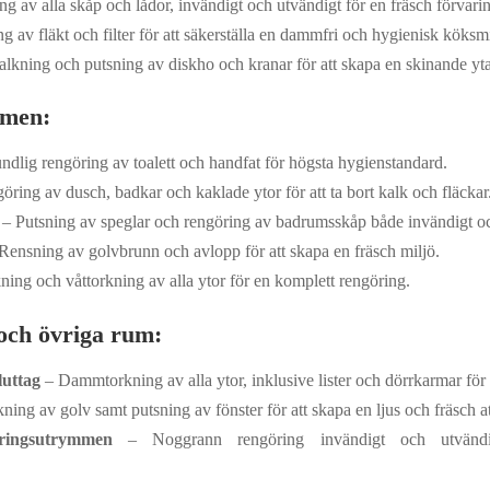
g av alla skåp och lådor, invändigt och utvändigt för en fräsch förvari
 av fläkt och filter för att säkerställa en dammfri och hygienisk köksmi
lkning och putsning av diskho och kranar för att skapa en skinande yta
mmen:
dlig rengöring av toalett och handfat för högsta hygienstandard.
ring av dusch, badkar och kaklade ytor för att ta bort kalk och fläckar
– Putsning av speglar och rengöring av badrumsskåp både invändigt oc
Rensning av golvbrunn och avlopp för att skapa en fräsch miljö.
ing och våttorkning av alla ytor för en komplett rengöring.
och övriga rum:
luttag
– Dammtorkning av alla ytor, inklusive lister och dörrkarmar för 
ning av golv samt putsning av fönster för att skapa en ljus och fräsch a
ringsutrymmen
– Noggrann rengöring invändigt och utvändi