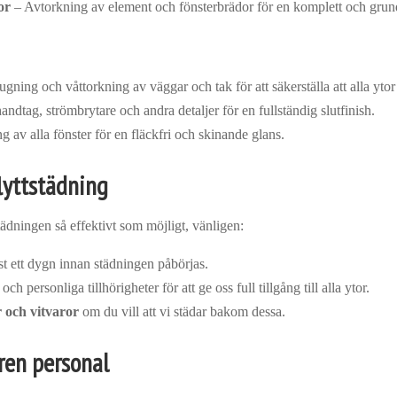
or
– Avtorkning av element och fönsterbrädor för en komplett och grund
ing och våttorkning av väggar och tak för att säkerställa att alla ytor 
ndtag, strömbrytare och andra detaljer för en fullständig slutfinish.
g av alla fönster för en fläckfri och skinande glans.
flyttstädning
ädningen så effektivt som möjligt, vänligen:
t ett dygn innan städningen påbörjas.
ch personliga tillhörigheter för att ge oss full tillgång till alla ytor.
r och vitvaror
om du vill att vi städar bakom dessa.
ren personal