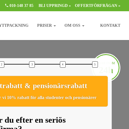
010-148 37 85
BLI UPPRINGD »
OFFERTFÖRFRÅGAN »
YTTPACKNING
PRISER
OM OSS
KONTAKT
SVAR INOM
24h
trabatt & pensionärsrabatt
 vi 10% rabatt för alla studenter och pensionärer
 du efter en seriös
tfirma?