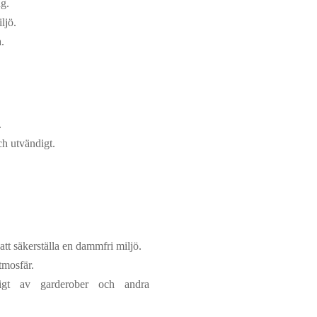
ng.
ljö.
.
.
h utvändigt.
att säkerställa en dammfri miljö.
tmosfär.
gt av garderober och andra