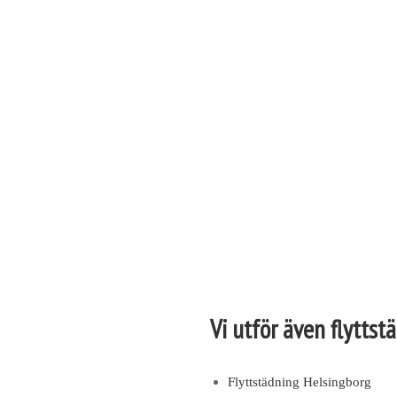
Vår flyttstädning täcker all
städning.
Vi utför även flytts
Flyttstädning Helsingborg