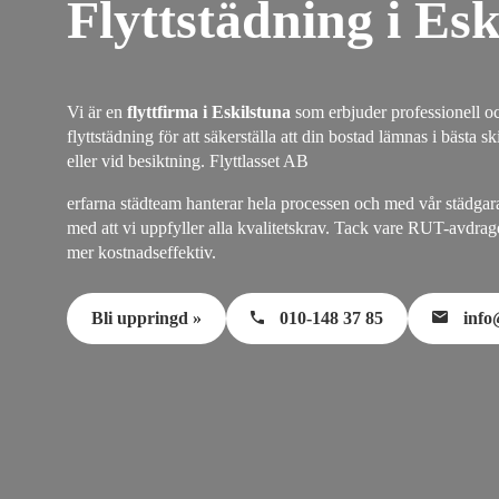
Flyttstädning i Esk
Vi är en
flyttfirma i Eskilstuna
som erbjuder professionell o
flyttstädning för att säkerställa att din bostad lämnas i bästa s
eller vid besiktning. Flyttlasset AB
erfarna städteam hanterar hela processen och med vår städgar
med att vi uppfyller alla kvalitetskrav. Tack vare RUT-avdrage
mer kostnadseffektiv.
Bli uppringd »
010-148 37 85
info@