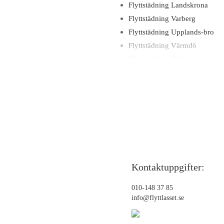
Flyttstädning Landskrona
Flyttstädning Varberg
Flyttstädning Upplands-bro
Flyttstädning Värmdö
Flyttstädning Täby
Flyttstädning Sundbyberg
Flyttstädning Sollentuna
Flyttstädning Svalöv
Flyttstädning Piteå
Flyttstädning Svedala
Flyttstädning Landvetter
Flyttstädning Mölndal
Kontaktuppgifter:
Flyttstädning Laholm
Flyttstädning Lidingö
010-148 37 85
Flyttstädning Nyköping
info@flyttlasset.se
Flyttstädning Luleå
Flyttstädning Gällivare