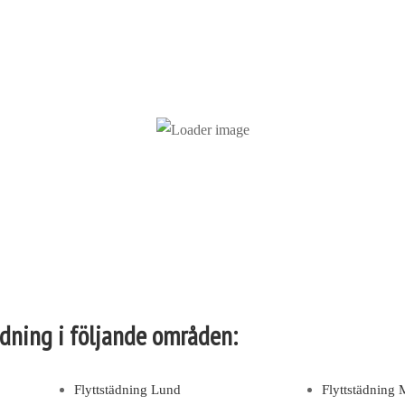
a delar av bostaden, inklusive kök, badrum och förvaringsutrymmen,
tädning i följande områden:
Flyttstädning Lund
Flyttstädning