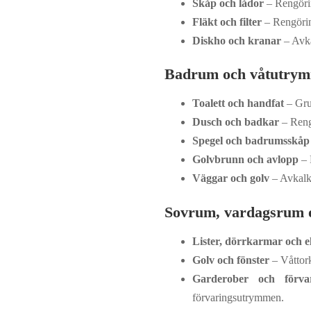
Skåp och lådor
– Rengörin
Fläkt och filter
– Rengöring
Diskho och kranar
– Avka
Badrum och våtutry
Toalett och handfat
– Grun
Dusch och badkar
– Rengö
Spegel och badrumsskåp
Golvbrunn och avlopp
– 
Väggar och golv
– Avkalkn
Sovrum, vardagsrum 
Lister, dörrkarmar och e
Golv och fönster
– Våttork
Garderober och förva
förvaringsutrymmen.