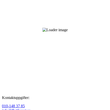
Ja, vi erbjuder transporter över hela Sverige och ser till att ditt gods
levereras tryggt, oavsett avstånd.
För bästa resultat rekommenderar vi att du bokar några dagar i
förväg för att säkerställa en smidig planering och genomförande.
Vi erbjuder betalning via faktura och kort. Kontakta oss gärna för att
hitta den lösning som passar dig bäst.
Kontaktuppgifter:
010-148 37 85