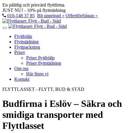
En pålitlig och prisvärd flyttfirma
JUST NU! - 10% på flyttstädning
010-148 37 85
Bli uppringd »
Offertförfrågan »
Flytthjälp
Flyttstädning
Flyttpackning
Priser
Priser flytthjälp
Priser flyttstädning
Om oss
Här finns vi
Kontakt
FLYTTLASSET - FLYTT, BUD & STÄD
Budfirma i Eslöv – Säkra och
smidiga transporter med
Flyttlasset