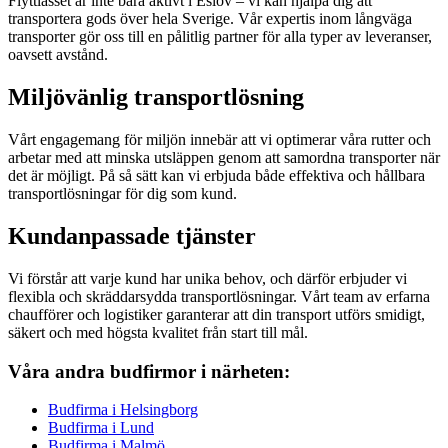
Flyttlasset är inte bara aktivt i Eslöv – vi kan hjälpa dig att
transportera gods över hela Sverige. Vår expertis inom långväga
transporter gör oss till en pålitlig partner för alla typer av leveranser,
oavsett avstånd.
Miljövänlig transportlösning
Vårt engagemang för miljön innebär att vi optimerar våra rutter och
arbetar med att minska utsläppen genom att samordna transporter när
det är möjligt. På så sätt kan vi erbjuda både effektiva och hållbara
transportlösningar för dig som kund.
Kundanpassade tjänster
Vi förstår att varje kund har unika behov, och därför erbjuder vi
flexibla och skräddarsydda transportlösningar. Vårt team av erfarna
chaufförer och logistiker garanterar att din transport utförs smidigt,
säkert och med högsta kvalitet från start till mål.
Våra andra budfirmor i närheten:
Budfirma i Helsingborg
Budfirma i Lund
Budfirma i Malmö