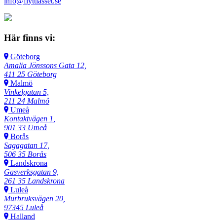
info@flyttlasset.se
Här finns vi:
Göteborg
Amalia Jönssons Gata 12,
411 25 Göteborg
Malmö
Vinkelgatan 5,
211 24 Malmö
Umeå
Kontaktvägen 1,
901 33 Umeå
Borås
Sagagatan 17,
506 35 Borås
Landskrona
Gasverksgatan 9,
261 35 Landskrona
Luleå
Murbruksvägen 20,
97345 Luleå
Halland