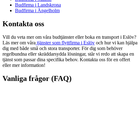
Budfirma i Landskrona
Budfirma i Ängelholm
Kontakta oss
Vill du veta mer om våra budtjänster eller boka en transport i Eslöv?
Läs mer om våra
tjänster som flyttfirma i Eslöv
och hur vi kan hjälpa
dig med både små och stora transporter. För dig som behöver
regelbundna eller skräddarsydda lösningar, står vi redo att skapa en
tjänst som passar dina specifika behov. Kontakta oss för en offert
eller mer information!
Vanliga frågor (FAQ)
Vi erbjuder transporter för både små och stora gods, från
paketleveranser till skrymmande varor som byggmaterial och
möbler.