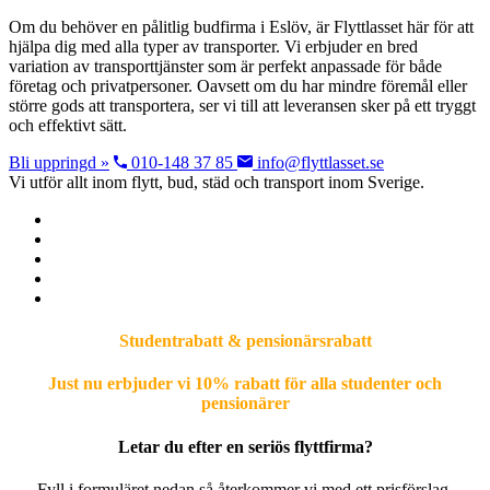
Om du behöver en pålitlig budfirma i Eslöv, är Flyttlasset här för att
hjälpa dig med alla typer av transporter. Vi erbjuder en bred
variation av transporttjänster som är perfekt anpassade för både
företag och privatpersoner. Oavsett om du har mindre föremål eller
större gods att transportera, ser vi till att leveransen sker på ett tryggt
och effektivt sätt.
Bli uppringd »
010-148 37 85
info@flyttlasset.se
Vi utför allt inom flytt, bud, städ och transport inom Sverige.
Studentrabatt & pensionärsrabatt
Just nu erbjuder vi 10% rabatt för alla studenter och
pensionärer
Letar du efter en seriös flyttfirma?
Fyll i formuläret nedan så återkommer vi med ett prisförslag.