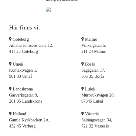
Flyttstädning Nynäshamn
Flyttstädning Mölndal
Flyttstädning Nacka
Här finns vi:
Flyttstädning Örebro
Flyttstädning Laholm
Göteborg
Malmö
Flyttstädning Partille
Amalia Jönssons Gata 12,
Vinkelgatan 5,
411 25 Göteborg
211 24 Malmö
Flyttstädning Lycksele
Flyttstädning Lidingö
Umeå
Borås
Flyttstädning Örnsköldsvik
Kontaktvägen 1,
Sagagatan 17,
Flyttstädning Nykvarn
901 33 Umeå
506 35 Borås
Flyttstädning Nyköping
Landskrona
Luleå
Flyttstädning Norrtälje
Gasverksgatan 9,
Murbruksvägen 20,
Flyttstädning Linköping
261 35 Landskrona
97345 Luleå
Flyttstädning Luleå
Flyttstädning Kungsbacka
Halland
Västerås
Gamla Kyrkbacken 2A,
Saltängsvägen 34,
Flyttstädning Halmstad
432 45 Varberg
721 32 Västerås
Flyttstädning Gällivare