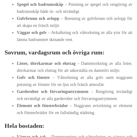
Spegel och badrumsskåp
– Putsning av spegel och rengöring av
badrumsskåp både in- och utvändigt.
Golvbrunn och avlopp
– Rensning av golvbrunn och avlopp för
att skapa en fräsch miljö.
Väggar och golv
– Avkalkning och våttorkning av alla ytor för att
lämna badrummet skinande rent.
Sovrum, vardagsrum och övriga rum:
Lister, dörrkarmar och eluttag
– Dammtorkning av alla lister,
dörrkarmar och eluttag för att säkerställa en dammfri miljö.
Golv och fönster
– Våttorkning av alla golv samt noggrann
putsning av fönster för en ljus och fräsch atmosfär.
Garderober och förvaringsutrymmen
– Rengöring invändigt
och utvändigt av alla garderober och förvaringsutrymmen.
Element och fönsterbrädor
– Noggrann avtorkning av element
och fönsterbrädor för en fullständig städning.
Hela bostaden:
Väggar och tak
– Dammsugning och våttorkning av väggar och