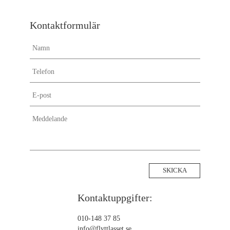
Flyttstädning Södertälje
Flyttstädning Sundbyberg
Kontaktformulär
Flyttstädning Stockholm
Flyttstädning Solna
Flyttstädning Sollentuna
Flyttstädning Skellefteå
Flyttstädning Sigtuna
Flyttstädning Svalöv
Flyttstädning Uddevalla
Flyttstädning Strängnäs
Flyttstädning Piteå
Flyttstädning Upplands-väsby
Flyttstädning Ulricehamn
Flyttstädning Svedala
Flyttstädning Umeå
Kontaktuppgifter:
Flyttstädning Salem
Flyttstädning Landvetter
010-148 37 85
info@flyttlasset.se
Flyttstädning Lerum