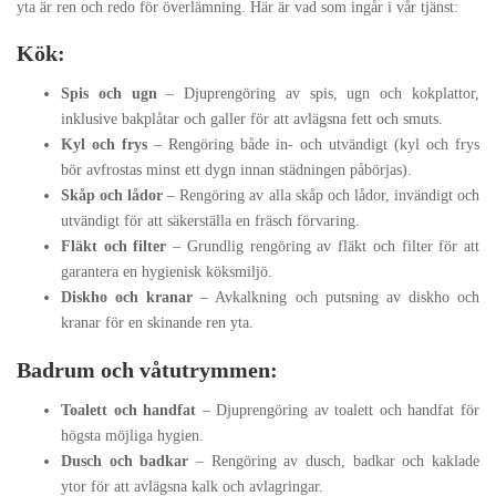
yta är ren och redo för överlämning. Här är vad som ingår i vår tjänst:
Kök:
Spis och ugn
– Djuprengöring av spis, ugn och kokplattor,
inklusive bakplåtar och galler för att avlägsna fett och smuts.
Kyl och frys
– Rengöring både in- och utvändigt (kyl och frys
bör avfrostas minst ett dygn innan städningen påbörjas).
Skåp och lådor
– Rengöring av alla skåp och lådor, invändigt och
utvändigt för att säkerställa en fräsch förvaring.
Fläkt och filter
– Grundlig rengöring av fläkt och filter för att
garantera en hygienisk köksmiljö.
Diskho och kranar
– Avkalkning och putsning av diskho och
kranar för en skinande ren yta.
Badrum och våtutrymmen:
Toalett och handfat
– Djuprengöring av toalett och handfat för
högsta möjliga hygien.
Dusch och badkar
– Rengöring av dusch, badkar och kaklade
ytor för att avlägsna kalk och avlagringar.