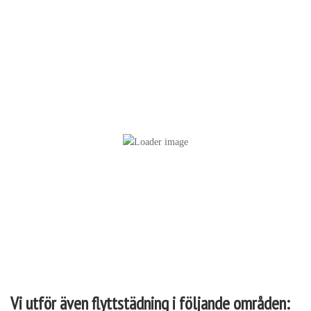
Vår flyttstädning täcker hela bostaden, inklusive kök, badrum och
förvaringsutrymmen, för att säkerställa att allt är skinande rent.
Vi utför även flyttstädning i följande områden: