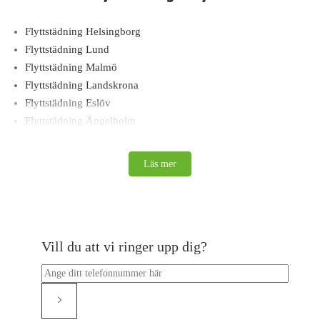
Flyttstädning Helsingborg
Flyttstädning Lund
Flyttstädning Malmö
Flyttstädning Landskrona
Flyttstädning Eslöv
Flyttstädning Ängelholm
Flyttstädning Varberg
Flyttstädning Ystad
Läs mer
Flyttstädning Västerås
Flyttstädning Upplands-bro
Flyttstädning Vallentuna
Flyttstädning Vaxholm
Vill du att vi ringer upp dig?
Flyttstädning Värmdö
Flyttstädning Växjö
Flyttstädning Uppsala
Flyttstädning Täby
Flyttstädning Trelleborg