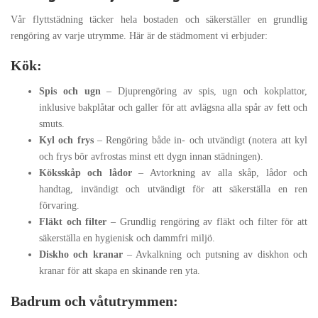
Vår flyttstädning täcker hela bostaden och säkerställer en grundlig
rengöring av varje utrymme. Här är de städmoment vi erbjuder:
Kök:
Spis och ugn
– Djuprengöring av spis, ugn och kokplattor,
inklusive bakplåtar och galler för att avlägsna alla spår av fett och
smuts.
Kyl och frys
– Rengöring både in- och utvändigt (notera att kyl
och frys bör avfrostas minst ett dygn innan städningen).
Köksskåp och lådor
– Avtorkning av alla skåp, lådor och
handtag, invändigt och utvändigt för att säkerställa en ren
förvaring.
Fläkt och filter
– Grundlig rengöring av fläkt och filter för att
säkerställa en hygienisk och dammfri miljö.
Diskho och kranar
– Avkalkning och putsning av diskhon och
kranar för att skapa en skinande ren yta.
Badrum och våtutrymmen: