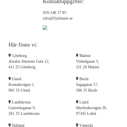
Kontaktuppgifter:
Flyttstädning Salem
Flyttstädning Landvetter
010-148 37 85
info@flyttlasset.se
Flyttstädning Lerum
Flyttstädning Nynäshamn
Flyttstädning Mölndal
Flyttstädning Nacka
Här finns vi:
Flyttstädning Örebro
Flyttstädning Laholm
Göteborg
Malmö
Flyttstädning Partille
Amalia Jönssons Gata 12,
Vinkelgatan 5,
411 25 Göteborg
211 24 Malmö
Flyttstädning Lycksele
Flyttstädning Lidingö
Umeå
Borås
Flyttstädning Örnsköldsvik
Kontaktvägen 1,
Sagagatan 17,
Flyttstädning Nykvarn
901 33 Umeå
506 35 Borås
Flyttstädning Nyköping
Landskrona
Luleå
Flyttstädning Norrtälje
Gasverksgatan 9,
Murbruksvägen 20,
Flyttstädning Linköping
261 35 Landskrona
97345 Luleå
Flyttstädning Luleå
Flyttstädning Kungsbacka
Halland
Västerås