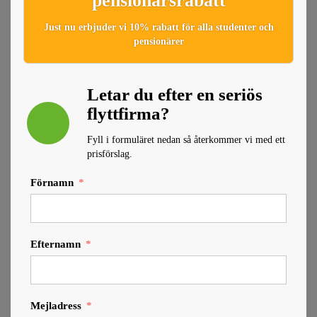
pensionärsrabatt
Just nu erbjuder vi 10% rabatt för alla studenter och
pensionärer
Letar du efter en seriös
flyttfirma?
Fyll i formuläret nedan så återkommer vi med ett
prisförslag.
Förnamn
Efternamn
Mejladress