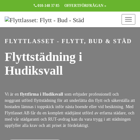
010-148 37 85
OFFERTFÖRFRÅGAN »
FLYTTLASSET - FLYTT, BUD & STÄD
Flyttstädning i
Hudiksvall
Vi är en
flyttfirma i Hudiksvall
som erbjuder professionell och
noggrant utförd flyttstädning för att underlätta din flytt och säkerställa att
bostaden lämnas i toppskick inför nästa boende eller vid besiktning. Med
Flyttlasset AB får du en komplett städtjänst utförd av erfarna städare, och
med vår städgaranti och RUT-avdrag kan du vara trygg i att städningen
uppfyller alla krav och att priset är fördelaktigt.