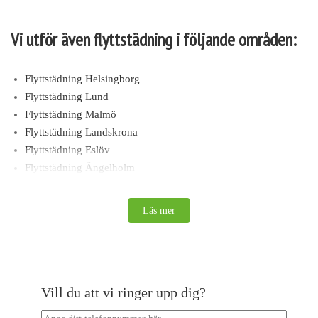
Vi utför även flyttstädning i följande områden:
Flyttstädning Helsingborg
Flyttstädning Lund
Flyttstädning Malmö
Flyttstädning Landskrona
Flyttstädning Eslöv
Flyttstädning Ängelholm
Flyttstädning Varberg
Flyttstädning Ystad
Läs mer
Flyttstädning Västerås
Flyttstädning Upplands-bro
Flyttstädning Vallentuna
Flyttstädning Vaxholm
Vill du att vi ringer upp dig?
Flyttstädning Värmdö
Flyttstädning Växjö