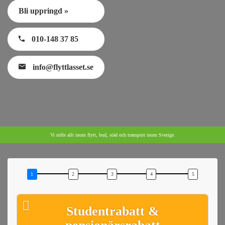
Bli uppringd »
010-148 37 85
info@flyttlasset.se
Vi utför allt inom flytt, bud, städ och transport inom Sverige.
Studentrabatt &