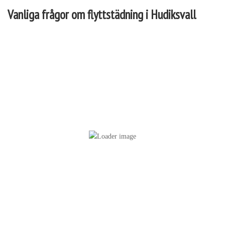
Vanliga frågor om flyttstädning i Hudiksvall
Vi täcker alla delar av bostaden, inklusive kök, badrum och
förvaringsutrymmen, för en komplett städning.