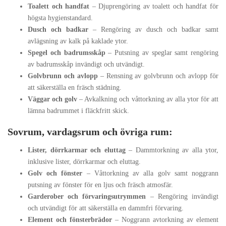
Toalett och handfat
– Djuprengöring av toalett och handfat för
högsta hygienstandard.
Dusch och badkar
– Rengöring av dusch och badkar samt
avlägsning av kalk på kaklade ytor.
Spegel och badrumsskåp
– Putsning av speglar samt rengöring
av badrumsskåp invändigt och utvändigt.
Golvbrunn och avlopp
– Rensning av golvbrunn och avlopp för
att säkerställa en fräsch städning.
Väggar och golv
– Avkalkning och våttorkning av alla ytor för att
lämna badrummet i fläckfritt skick.
Sovrum, vardagsrum och övriga rum:
Lister, dörrkarmar och eluttag
– Dammtorkning av alla ytor,
inklusive lister, dörrkarmar och eluttag.
Golv och fönster
– Våttorkning av alla golv samt noggrann
putsning av fönster för en ljus och fräsch atmosfär.
Garderober och förvaringsutrymmen
– Rengöring invändigt
och utvändigt för att säkerställa en dammfri förvaring.
Element och fönsterbrädor
– Noggrann avtorkning av element