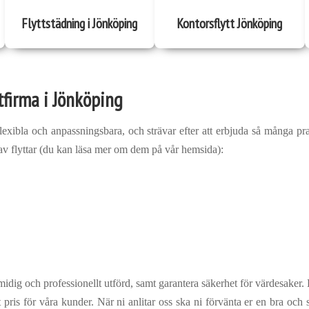
Flyttstädning i Jönköping
Kontorsflytt Jönköping
ttfirma i Jönköping
flexibla och anpassningsbara, och strävar efter att erbjuda så många pra
r av flyttar (du kan läsa mer om dem på vår hemsida):
midig och professionellt utförd, samt garantera säkerhet för värdesaker. D
t pris för våra kunder. När ni anlitar oss ska ni förvänta er en bra och