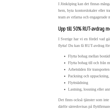
I Jönköping kan det finnas många an
hem, byta kontorslokaler eller tr
team av erfarna och engagerade med
Upp till 50% RUT-avdrag me
I Sverige har vi en fördel vad gä
flytta! Du kan få RUT-avdrag för m
Flytta bohag mellan bostäd
Flytta bohag till och från 
Arbetstiden för transporten
Packning och uppackning,
Flyttstädning
Lastning, lossning eller ann
Det finns också tjänster som inte
därför särredovisas på flyttfirman