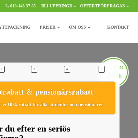
010-148 37 85
BLI UPPRINGD »
OFFERTFÖRFRÅGAN »
YTTPACKNING
PRISER
OM OSS
KONTAKT
SVAR INOM
24h
trabatt & pensionärsrabatt
 vi 10% rabatt för alla studenter och pensionärer
 du efter en seriös