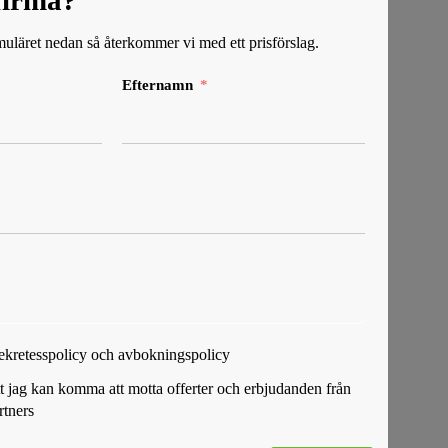
tfirma?
rmuläret nedan så återkommer vi med ett prisförslag.
Efternamn
Sekretesspolicy och avbokningspolicy
att jag kan komma att motta offerter och erbjudanden från
rtners