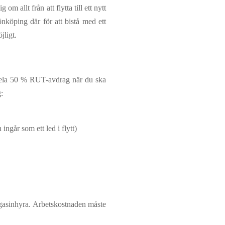
m allt från att flytta till ett nytt
önköping där för att bistå med ett
jligt.
ll hela 50 % RUT-avdrag när du ska
:
ngår som ett led i flytt)
magasinhyra. Arbetskostnaden måste