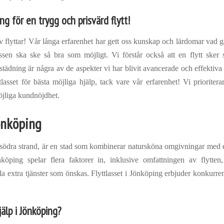
ing för en trygg och prisvärd flytt!
 flyttar! Vår långa erfarenhet har gett oss kunskap och lärdomar vad gäl
essen ska ske så bra som möjligt. Vi förstår också att en flytt ske
städning är några av de aspekter vi har blivit avancerade och effektiva
lasset för bästa möjliga hjälp, tack vare vår erfarenhet! Vi priorite
möjliga kundnöjdhet.
Jönköping
södra strand, är en stad som kombinerar natursköna omgivningar med 
Jönköping spelar flera faktorer in, inklusive omfattningen av flytte
a extra tjänster som önskas. Flyttlasset i Jönköping erbjuder konkurren
älp i Jönköping?