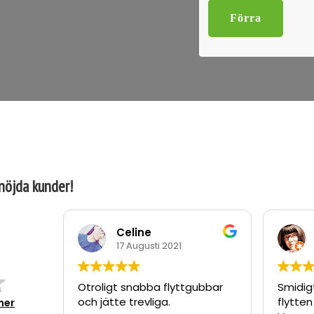
Förra
 nöjda kunder!
Celine
17 Augusti 2021
Otroligt snabba flyttgubbar
Smidigt
och jätte trevliga.
flytte
ner