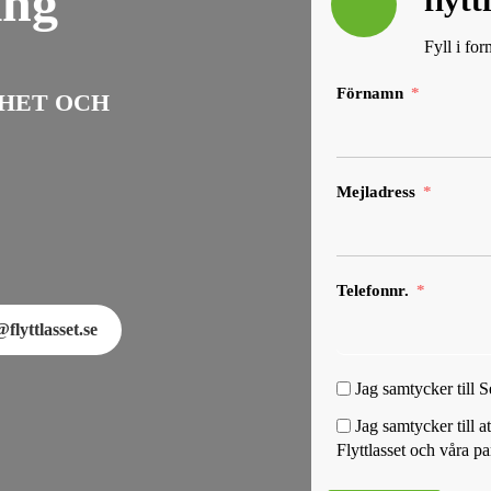
ing
flyt
Fyll i fo
Förnamn
HET OCH
Mejladress
Telefonnr.
flyttlasset.se
Jag samtycker till 
Jag samtycker till 
Flyttlasset och våra pa