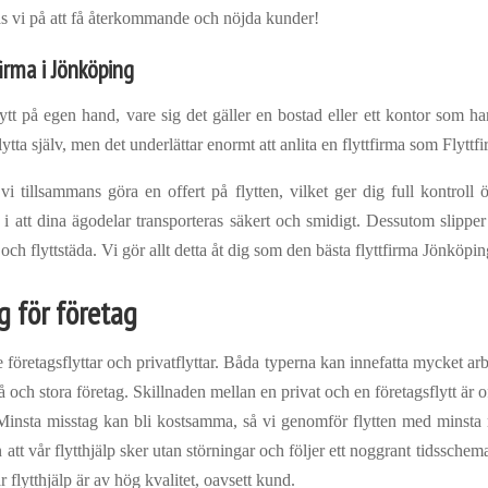
as vi på att få återkommande och nöjda kunder!
firma i Jönköping
ytt på egen hand, vare sig det gäller en bostad eller ett kontor som ha
lytta själv, men det underlättar enormt att anlita en flyttfirma som Flytt
vi tillsammans göra en offert på flytten, vilket ger dig full kontroll
i att dina ägodelar transporteras säkert och smidigt. Dessutom slipper
och flyttstäda. Vi gör allt detta åt dig som den bästa flyttfirma Jönköpin
g för företag
 företagsflyttar och privatflyttar. Båda typerna kan innefatta mycket arb
å och stora företag. Skillnaden mellan en privat och en företagsflytt är o
. Minsta misstag kan bli kostsamma, så vi genomför flytten med minsta
n att vår flytthjälp sker utan störningar och följer ett noggrant tidsschema
Vår flytthjälp är av hög kvalitet, oavsett kund.