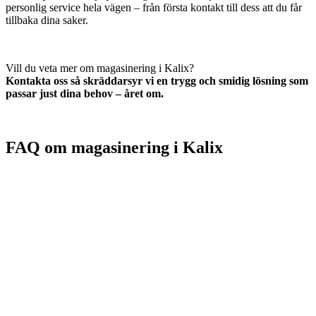
personlig service hela vägen – från första kontakt till dess att du får
tillbaka dina saker.
Vill du veta mer om magasinering i Kalix?
Kontakta oss så skräddarsyr vi en trygg och smidig lösning som
passar just dina behov – året om.
FAQ om magasinering i Kalix
Våra lokaler är övervakade dygnet runt och utrustade med larm och
brandskydd. Du har personlig nyckel till ditt förråd, vilket innebär
att endast du har tillgång till dina saker.