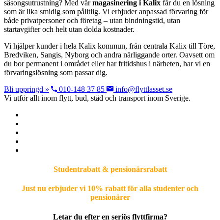
säsongsutrustning? Med vår
magasinering i Kalix
får du en lösning
som är lika smidig som pålitlig. Vi erbjuder anpassad förvaring för
både privatpersoner och företag – utan bindningstid, utan
startavgifter och helt utan dolda kostnader.
Vi hjälper kunder i hela Kalix kommun, från centrala Kalix till Töre,
Bredviken, Sangis, Nyborg och andra närliggande orter. Oavsett om
du bor permanent i området eller har fritidshus i närheten, har vi en
förvaringslösning som passar dig.
Bli uppringd »
010-148 37 85
info@flyttlasset.se
Vi utför allt inom flytt, bud, städ och transport inom Sverige.
Studentrabatt & pensionärsrabatt
Just nu erbjuder vi 10% rabatt för alla studenter och
pensionärer
Letar du efter en seriös flyttfirma?