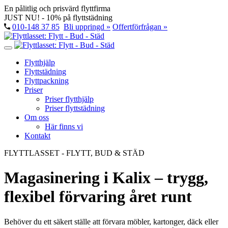
En pålitlig och prisvärd flyttfirma
JUST NU! - 10% på flyttstädning
010-148 37 85
Bli uppringd »
Offertförfrågan »
Flytthjälp
Flyttstädning
Flyttpackning
Priser
Priser flytthjälp
Priser flyttstädning
Om oss
Här finns vi
Kontakt
FLYTTLASSET - FLYTT, BUD & STÄD
Magasinering i Kalix – trygg,
flexibel förvaring året runt
Behöver du ett säkert ställe att förvara möbler, kartonger, däck eller