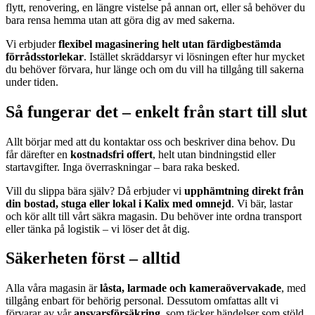
flytt, renovering, en längre vistelse på annan ort, eller så behöver du
bara rensa hemma utan att göra dig av med sakerna.
Vi erbjuder
flexibel magasinering helt utan färdigbestämda
förrådsstorlekar
. Istället skräddarsyr vi lösningen efter hur mycket
du behöver förvara, hur länge och om du vill ha tillgång till sakerna
under tiden.
Så fungerar det – enkelt från start till slut
Allt börjar med att du kontaktar oss och beskriver dina behov. Du
får därefter en
kostnadsfri offert
, helt utan bindningstid eller
startavgifter. Inga överraskningar – bara raka besked.
Vill du slippa bära själv? Då erbjuder vi
upphämtning direkt från
din bostad, stuga eller lokal i Kalix med omnejd
. Vi bär, lastar
och kör allt till vårt säkra magasin. Du behöver inte ordna transport
eller tänka på logistik – vi löser det åt dig.
Säkerheten först – alltid
Alla våra magasin är
låsta, larmade och kameraövervakade
, med
tillgång enbart för behörig personal. Dessutom omfattas allt vi
förvarar av vår
ansvarsförsäkring
, som täcker händelser som stöld,