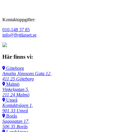
försäkringsskydd, kan vi hjälpa dig att arrangera detta.
Kontaktuppgifter:
010-148 37 85
info@flyttlasset.se
Här finns vi:
Göteborg
Amalia Jönssons Gata 12,
411 25 Göteborg
Malmö
Vinkelgatan 5,
211 24 Malmö
Umeå
Kontaktvägen 1,
901 33 Umeå
Borås
Sagagatan 17,
506 35 Borås
Landskrona