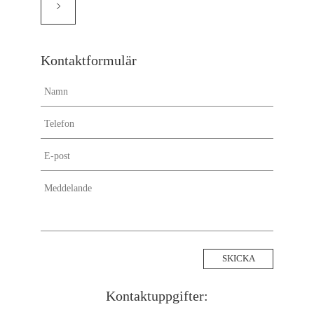
Flyttstädning Täby
Flyttstädning Trelleborg
Flyttstädning Södertälje
Flyttstädning Sundbyberg
Kontaktformulär
Flyttstädning Stockholm
Flyttstädning Solna
Flyttstädning Sollentuna
Flyttstädning Skellefteå
Flyttstädning Sigtuna
Flyttstädning Svalöv
Flyttstädning Uddevalla
Flyttstädning Strängnäs
Flyttstädning Piteå
Flyttstädning Upplands-väsby
Flyttstädning Ulricehamn
Flyttstädning Svedala
Flyttstädning Umeå
Kontaktuppgifter:
Flyttstädning Salem