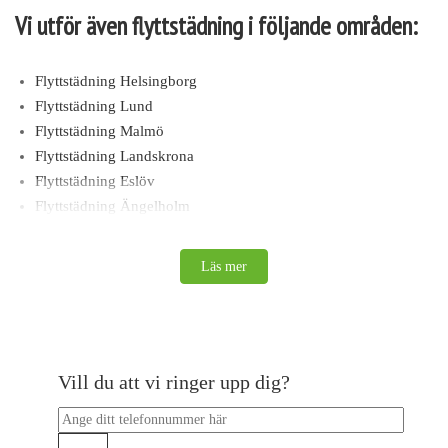
Vi utför även flyttstädning i följande områden:
Flyttstädning Helsingborg
Flyttstädning Lund
Flyttstädning Malmö
Flyttstädning Landskrona
Flyttstädning Eslöv
Flyttstädning Ängelholm
Flyttstädning Varberg
Flyttstädning Ystad
Läs mer
Flyttstädning Västerås
Flyttstädning Upplands-bro
Flyttstädning Vallentuna
Flyttstädning Vaxholm
Vill du att vi ringer upp dig?
Flyttstädning Värmdö
Flyttstädning Växjö
Flyttstädning Uppsala