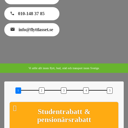
010-148 37 85
info@flyttlasset.se
Vi utför allt inom flytt, bud, städ och transport inom Sverige.
Studentrabatt &
pensionärsrabatt