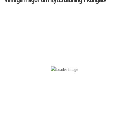
Vi täcker alla delar av bostaden, inklusive kök, badrum och
förvaringsutrymmen, för att säkerställa en skinande ren miljö.