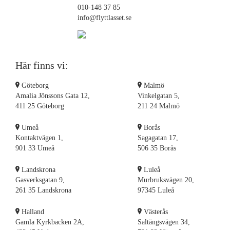
Flyttstädning Landvetter
010-148 37 85
info@flyttlasset.se
Flyttstädning Lerum
Flyttstädning Nynäshamn
Flyttstädning Mölndal
Flyttstädning Nacka
Här finns vi:
Flyttstädning Örebro
Flyttstädning Laholm
Göteborg
Malmö
Flyttstädning Partille
Amalia Jönssons Gata 12,
Vinkelgatan 5,
411 25 Göteborg
211 24 Malmö
Flyttstädning Lycksele
Flyttstädning Lidingö
Umeå
Borås
Flyttstädning Örnsköldsvik
Kontaktvägen 1,
Sagagatan 17,
Flyttstädning Nykvarn
901 33 Umeå
506 35 Borås
Flyttstädning Nyköping
Landskrona
Luleå
Flyttstädning Norrtälje
Gasverksgatan 9,
Murbruksvägen 20,
Flyttstädning Linköping
261 35 Landskrona
97345 Luleå
Flyttstädning Luleå
Flyttstädning Kungsbacka
Halland
Västerås
Gamla Kyrkbacken 2A,
Saltängsvägen 34,
Flyttstädning Halmstad