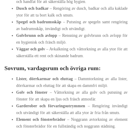
och handfat för att säkerställa hög hygien.
Dusch och badkar
– Rengöring av dusch, badkar och alla kaklade
ytor för att ta bort kalk och smuts.
Spegel och badrumsskåp
– Putsning av spegeln samt rengöring
av badrumsskåp, invändigt och utvändigt.
Golvbrunn och avlopp
– Rensning av golvbrunn och avlopp för
en hygienisk och fräsch miljö.
Väggar och golv
– Avkalkning och våttorkning av alla ytor för att
säkerställa ett rent och skinande badrum.
Sovrum, vardagsrum och övriga rum:
Lister, dörrkarmar och eluttag
– Dammtorkning av alla lister,
dörrkarmar och eluttag för att skapa en dammfri miljö.
Golv och fönster
– Våttorkning av alla golv och putsning av
fönster för att skapa en ljus och fräsch atmosfär.
Garderober och förvaringsutrymmen
– Rengöring invändigt
och utvändigt för att säkerställa att alla ytor är fria från smuts.
Element och fönsterbrädor
– Noggrann avtorkning av element
och fönsterbrädor för en fullständig och noggrann städning.