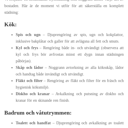
bostaden. Här är de moment vi utför för att säkerställa en komplett
städning:
Kök:
Spis och ugn
– Djuprengöring av spis, ugn och kokplattor,
inklusive bakplåtar och galler för att avlägsna all fett och smuts.
Kyl och frys
– Rengöring både in- och utvändigt (observera att
kyl och frys bör avfrostas minst ett dygn innan städningen
påbörjas).
Skåp och lådor
– Noggrann avtorkning av alla köksskåp, lådor
och handtag både invändigt och utvändigt.
Fläkt och filter
– Rengöring av fläkt och filter för en fräsch och
hygienisk köksmiljö.
Diskho och kranar
– Avkalkning och putsning av diskho och
kranar för en skinande ren finish.
Badrum och våtutrymmen:
Toalett och handfat
– Djuprengöring och avkalkning av toalett