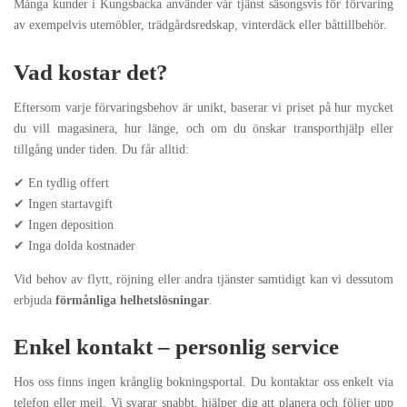
Många kunder i Kungsbacka använder vår tjänst säsongsvis för förvaring
av exempelvis utemöbler, trädgårdsredskap, vinterdäck eller båttillbehör.
Vad kostar det?
Eftersom varje förvaringsbehov är unikt, baserar vi priset på hur mycket
du vill magasinera, hur länge, och om du önskar transporthjälp eller
tillgång under tiden. Du får alltid:
✔ En tydlig offert
✔ Ingen startavgift
✔ Ingen deposition
✔ Inga dolda kostnader
Vid behov av flytt, röjning eller andra tjänster samtidigt kan vi dessutom
erbjuda
förmånliga helhetslösningar
.
Enkel kontakt – personlig service
Hos oss finns ingen krånglig bokningsportal. Du kontaktar oss enkelt via
telefon eller mejl. Vi svarar snabbt, hjälper dig att planera och följer upp