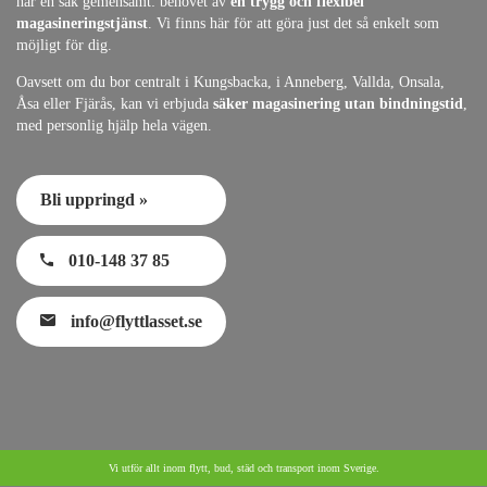
har en sak gemensamt: behovet av
en trygg och flexibel
magasineringstjänst
. Vi finns här för att göra just det så enkelt som
möjligt för dig.
Oavsett om du bor centralt i Kungsbacka, i Anneberg, Vallda, Onsala,
Åsa eller Fjärås, kan vi erbjuda
säker magasinering utan bindningstid
,
med personlig hjälp hela vägen.
Bli uppringd »
010-148 37 85
info@flyttlasset.se
Vi utför allt inom flytt, bud, städ och transport inom Sverige.