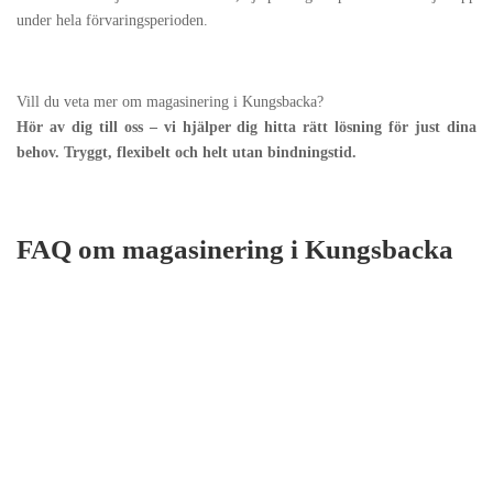
under hela förvaringsperioden.
Vill du veta mer om magasinering i Kungsbacka?
Hör av dig till oss – vi hjälper dig hitta rätt lösning för just dina
behov. Tryggt, flexibelt och helt utan bindningstid.
FAQ om magasinering i Kungsbacka
Våra lokaler är övervakade dygnet runt och utrustade med larm och
brandskydd. Du har personlig nyckel till ditt förråd, vilket innebär
att endast du har tillgång till dina saker.