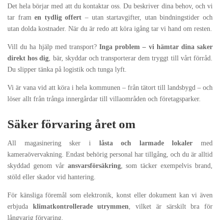
Det hela börjar med att du kontaktar oss. Du beskriver dina behov, och vi
tar fram
en tydlig offert
– utan startavgifter, utan bindningstider och
utan dolda kostnader. När du är redo att köra igång tar vi hand om resten.
Vill du ha hjälp med transport?
Inga problem – vi hämtar dina saker
direkt hos dig
, bär, skyddar och transporterar dem tryggt till vårt förråd.
Du slipper tänka på logistik och tunga lyft.
Vi är vana vid att köra i hela kommunen – från tätort till landsbygd – och
löser allt från trånga innergårdar till villaområden och företagsparker.
Säker förvaring året om
All magasinering sker i
låsta och larmade lokaler
med
kameraövervakning. Endast behörig personal har tillgång, och du är alltid
skyddad genom vår
ansvarsförsäkring
, som täcker exempelvis brand,
stöld eller skador vid hantering.
För känsliga föremål som elektronik, konst eller dokument kan vi även
erbjuda
klimatkontrollerade utrymmen
, vilket är särskilt bra för
långvarig förvaring.