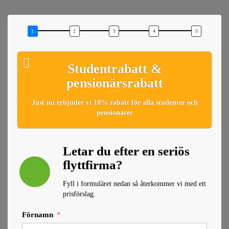
Studentrabatt &
pensionärsrabatt
Just nu erbjuder vi 10% rabatt för alla studenter och
pensionärer
Letar du efter en seriös
flyttfirma?
Fyll i formuläret nedan så återkommer vi med ett
prisförslag.
Förnamn