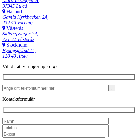
Murbruksvägen 20,
97345 Luleå
Halland
Gamla Kyrkbacken 2A,
432 45 Varberg
Västerås
Saltängsvägen 34,
721 32 Västerås
Stockholm
Byängsgränd 14,
120 40 Årsta
Vill du att vi ringer upp dig?
Kontaktformulär