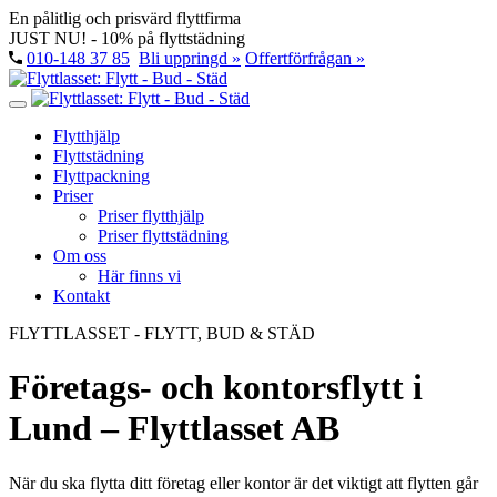
En pålitlig och prisvärd flyttfirma
JUST NU! - 10% på flyttstädning
010-148 37 85
Bli uppringd »
Offertförfrågan »
Flytthjälp
Flyttstädning
Flyttpackning
Priser
Priser flytthjälp
Priser flyttstädning
Om oss
Här finns vi
Kontakt
FLYTTLASSET - FLYTT, BUD & STÄD
Företags- och kontorsflytt i
Lund – Flyttlasset AB
När du ska flytta ditt företag eller kontor är det viktigt att flytten går