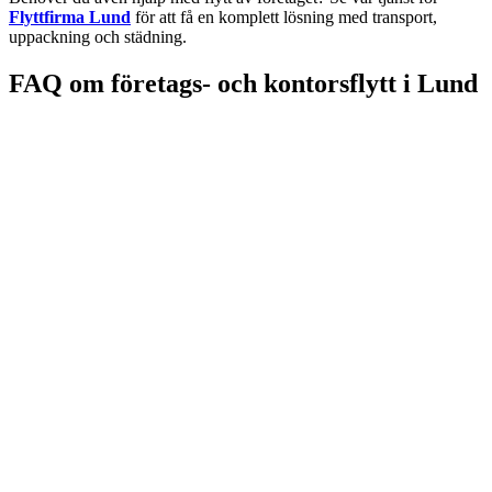
Flyttfirma Lund
för att få en komplett lösning med transport,
uppackning och städning.
FAQ om företags- och kontorsflytt i Lund
Det beror på kontorets storlek och vilka tjänster du behöver. Vi ser
alltid till att flytten sker så snabbt och smidigt som möjligt för att
minimera påverkan på verksamheten.
Vi använder specialanpassat emballage och säkerhetsutrustning för
att skydda känslig elektronik under transporten. Vår personal är
utbildad i att hantera sådan utrustning med största försiktighet.