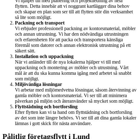
Vi hjälper till med planering och projektledning av hela
flytten. Detta innebär att vi noggrant kartlägger dina behov
och skapar en plan som ser till att flytten stör din verksamhet
så lite som möjligt.
Packning och transport
Vi erbjuder professionell packning av kontorsmaterial, möbler
och annan utrustning. Vi har den nödvändiga utrustningen
och erfarenheten för att packa och transportera känsliga
föremål som datorer och annan elektronisk utrustning på ett
säkert sätt.
Installation och uppackning
När vi anländer till de nya lokalerna hjälper vi till med
uppackning och montering av möbler och utrustning. Vårt
mål är att du ska kunna komma igång med arbetet så snabbt
som möjligt.
Miljövänliga lösningar
Vi arbetar med miljömedvetna lösningar, såsom återvinning av
gamla möbler och kontorsmaterial. Vi ser till att minimera
påverkan på miljön och återanvänder så mycket som möjligt.
Flyttstädning och bortforsling
Efter flytten kan vi ta hand om flyttstädning och bortforsling
av det som inte längre behövs. Vi ser till att dina gamla lokaler
lämnas i gott skick för nästa användare.
Pålitlig företagsflytt i Lund