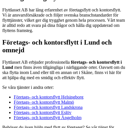
Flyttlasset AB har lång erfarenhet av företagsflytt och kontorsflytt.
Vi är ansvarsförsäkrade och följer svenska branschstandarder för
flytttjänster, vilket ger dig trygghet genom hela processen. Vårt team
är alltid redo att svara på dina frågor och hålla dig uppdaterad om
flyttens framsteg.
Företags- och kontorsflytt i Lund och
omnejd
Flyttlasset AB erbjuder professionella
företags- och kontorsflytt i
Lund
men finns även tillgängliga i närliggande orter. Oavsett om du
ska flytta inom Lund eller till en annan ort i Skåne, finns vi här för
att hjälpa dig med en smidig och effektiv flytt.
Se våra tjänster i andra orter:
Företags- och kontorsflytt Helsingborg
Företags- och kontorsflytt Malmö
Företags- och kontorsflytt Landskrona
Företags- och kontorsflytt Eslöv
Företags- och kontorsflytt Ängelholm
Behöver du även hjälp med flytt av företaget? Se vår tjänst för