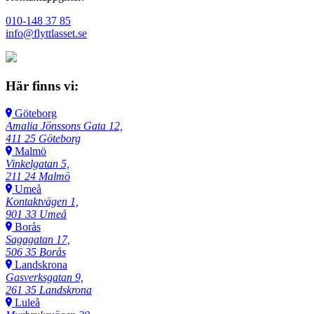
010-148 37 85
info@flyttlasset.se
Här finns vi:
Göteborg
Amalia Jönssons Gata 12,
411 25 Göteborg
Malmö
Vinkelgatan 5,
211 24 Malmö
Umeå
Kontaktvägen 1,
901 33 Umeå
Borås
Sagagatan 17,
506 35 Borås
Landskrona
Gasverksgatan 9,
261 35 Landskrona
Luleå