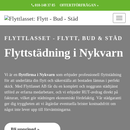
010-148 37 85
OFFERTFÖRFRÅGAN »
FLYTTLASSET - FLYTT, BUD & STÄD
Flyttstädning i Nykvarn
Vi är en
flyttfirma i Nykvarn
som erbjuder professionell flyttstädning
för att underlätta din flytt och säkerställa att bostaden lämnas i perfekt
skick. Med Flyttlasset AB får du en komplett och noggrann städtjänst
utförd av erfarna medarbetare, och vi erbjuder RUT-avdrag direkt på
fakturan, vilket gör städningen ekonomiskt fördelaktig. Vår städgaranti
ger dig tryggheten att vi åtgärdar eventuella brister kostnadsfritt om
något inte lever upp till förväntningarna.
Bli uppringd »