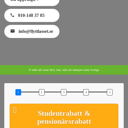
010-148 37 85
info@flyttlasset.se
Vi utför allt inom flytt, bud, städ och transport inom Sverige.
Studentrabatt &
pensionärsrabatt