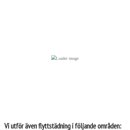
Vi täcker hela bostaden, inklusive kök, badrum, sovrum och
förvaringsutrymmen.
Vi utför även flyttstädning i följande områden: