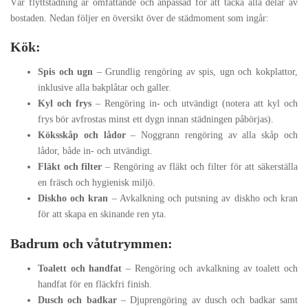
Vår flyttstädning är omfattande och anpassad för att täcka alla delar av
bostaden. Nedan följer en översikt över de städmoment som ingår:
Kök:
Spis och ugn
– Grundlig rengöring av spis, ugn och kokplattor,
inklusive alla bakplåtar och galler.
Kyl och frys
– Rengöring in- och utvändigt (notera att kyl och
frys bör avfrostas minst ett dygn innan städningen påbörjas).
Köksskåp och lådor
– Noggrann rengöring av alla skåp och
lådor, både in- och utvändigt.
Fläkt och filter
– Rengöring av fläkt och filter för att säkerställa
en fräsch och hygienisk miljö.
Diskho och kran
– Avkalkning och putsning av diskho och kran
för att skapa en skinande ren yta.
Badrum och våtutrymmen:
Toalett och handfat
– Rengöring och avkalkning av toalett och
handfat för en fläckfri finish.
Dusch och badkar
– Djuprengöring av dusch och badkar samt