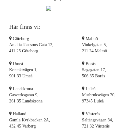
Flyttstädning Nynäshamn
Flyttstädning Mölndal
Flyttstädning Nacka
Här finns vi:
Flyttstädning Örebro
Flyttstädning Laholm
Göteborg
Malmö
Flyttstädning Partille
Amalia Jönssons Gata 12,
Vinkelgatan 5,
411 25 Göteborg
211 24 Malmö
Flyttstädning Lycksele
Flyttstädning Lidingö
Umeå
Borås
Flyttstädning Örnsköldsvik
Kontaktvägen 1,
Sagagatan 17,
Flyttstädning Nykvarn
901 33 Umeå
506 35 Borås
Flyttstädning Nyköping
Landskrona
Luleå
Flyttstädning Norrtälje
Gasverksgatan 9,
Murbruksvägen 20,
Flyttstädning Linköping
261 35 Landskrona
97345 Luleå
Flyttstädning Luleå
Flyttstädning Kungsbacka
Halland
Västerås
Gamla Kyrkbacken 2A,
Saltängsvägen 34,
Flyttstädning Halmstad
432 45 Varberg
721 32 Västerås
Flyttstädning Gällivare
Flyttstädning Hudiksvall