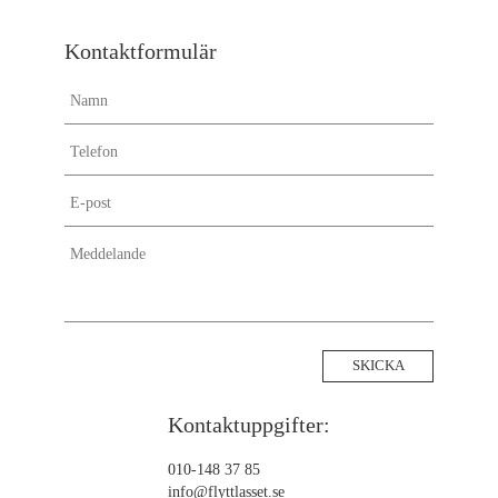
Flyttstädning Södertälje
Flyttstädning Sundbyberg
Kontaktformulär
Flyttstädning Stockholm
Flyttstädning Solna
Flyttstädning Sollentuna
Flyttstädning Skellefteå
Flyttstädning Sigtuna
Flyttstädning Svalöv
Flyttstädning Uddevalla
Flyttstädning Strängnäs
Flyttstädning Piteå
Flyttstädning Upplands-väsby
Flyttstädning Ulricehamn
Flyttstädning Svedala
Flyttstädning Umeå
Kontaktuppgifter:
Flyttstädning Salem
Flyttstädning Landvetter
010-148 37 85
info@flyttlasset.se
Flyttstädning Lerum