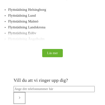
Flyttstädning Helsingborg
Flyttstädning Lund
Flyttstädning Malmö
Flyttstädning Landskrona
Flyttstädning Eslöv
Flyttstädning Ängelholm
Flyttstädning Varberg
Flyttstädning Ystad
Läs mer
Flyttstädning Västerås
Flyttstädning Upplands-bro
Flyttstädning Vallentuna
Flyttstädning Vaxholm
Vill du att vi ringer upp dig?
Flyttstädning Värmdö
Flyttstädning Växjö
Flyttstädning Uppsala
Flyttstädning Täby
Flyttstädning Trelleborg