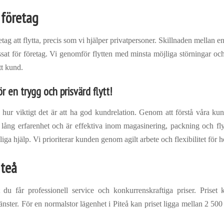
r företag
ag att flytta, precis som vi hjälper privatpersoner. Skillnaden mellan en 
ssat för företag. Vi genomför flytten med minsta möjliga störningar och
tt kund.
för en trygg och prisvärd flytt!
 hur viktigt det är att ha god kundrelation. Genom att förstå våra k
ar lång erfarenhet och är effektiva inom magasinering, packning och fl
iga hjälp. Vi prioriterar kunden genom agilt arbete och flexibilitet för
iteå
tt du får professionell service och konkurrenskraftiga priser. Priset
tjänster. För en normalstor lägenhet i Piteå kan priset ligga mellan 2