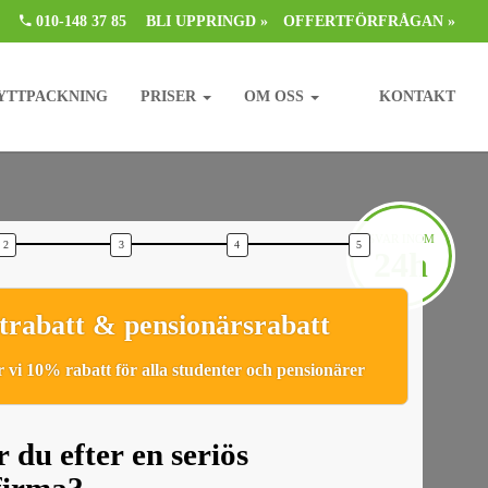
010-148 37 85
BLI UPPRINGD »
OFFERTFÖRFRÅGAN »
YTTPACKNING
PRISER
OM OSS
KONTAKT
SVAR INOM
24h
trabatt & pensionärsrabatt
 vi 10% rabatt för alla studenter och pensionärer
 du efter en seriös