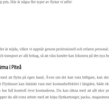
gt pris. Här är några fler typer av flyttar vi utför:
nder är nöjda, vilket vi uppnår genom professionell och erfaren personal.
 transport av allt bohag, så att våra kunder kan fokusera på det nya h
irma i Piteå
 med att flytta på egen hand. Även om det kan vara billigare, kan de
som Flyttlasset kan faktiskt vara mer kostnadseffektivt i längden, både 
du har full kontroll över kostnaderna. Du kan räkna med att allt sker pr
pper du allt extra arbete med att köpa flyttkartonger, packa, magasinera o