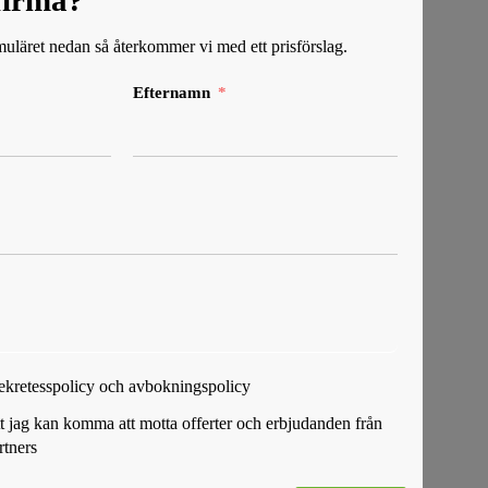
tfirma?
rmuläret nedan så återkommer vi med ett prisförslag.
Efternamn
Sekretesspolicy och avbokningspolicy
att jag kan komma att motta offerter och erbjudanden från
rtners