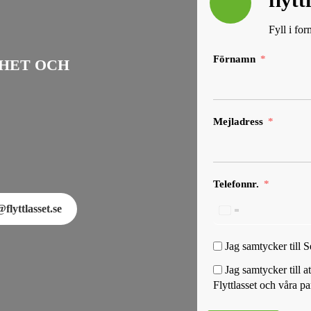
flyt
Fyll i fo
Förnamn
HET OCH
Mejladress
Telefonnr.
flyttlasset.se
Jag samtycker till 
Jag samtycker till 
Flyttlasset och våra pa