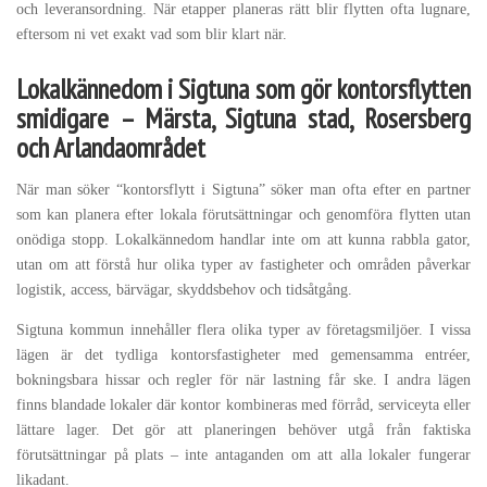
och leveransordning. När etapper planeras rätt blir flytten ofta lugnare,
eftersom ni vet exakt vad som blir klart när.
Lokalkännedom i Sigtuna som gör kontorsflytten
smidigare – Märsta, Sigtuna stad, Rosersberg
och Arlandaområdet
När man söker “kontorsflytt i Sigtuna” söker man ofta efter en partner
som kan planera efter lokala förutsättningar och genomföra flytten utan
onödiga stopp. Lokalkännedom handlar inte om att kunna rabbla gator,
utan om att förstå hur olika typer av fastigheter och områden påverkar
logistik, access, bärvägar, skyddsbehov och tidsåtgång.
Sigtuna kommun innehåller flera olika typer av företagsmiljöer. I vissa
lägen är det tydliga kontorsfastigheter med gemensamma entréer,
bokningsbara hissar och regler för när lastning får ske. I andra lägen
finns blandade lokaler där kontor kombineras med förråd, serviceyta eller
lättare lager. Det gör att planeringen behöver utgå från faktiska
förutsättningar på plats – inte antaganden om att alla lokaler fungerar
likadant.