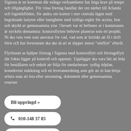
Sigtuna är en kommun där många verksamheter har höga krav på tempo
och tillgänglighet. För vissa företag handlar det om närhet till Arlanda
och logistikflöden, för andra om kontor i mer centrala lägen med
begränsade lastytor eller fastigheter med tydliga regler för access, hiss
och skydd av gemensamma ytor. Oavsett var ni befinner er i kommunen
är nyckeln densamma: kontorsflytten behöver planeras som ett projekt.
Ni ska veta vem som ansvarar för vad, vad som är kritiskt att få i drift
först och hur leveransen ska ske så att ni slipper intern “omflytt” efteråt.
Flyttlasset.se hjälper företag i Sigtuna med kontorsflytt och företagsflytt
där fokus ligger på kontroll och uppstart. Upplägget ska vara lätt att leda
för beställaren och enkelt att följa för medarbetare: tydlig tidplan,
konsekvent märkning och en leveransordning som gör att ni kan börja
arbeta utan att leta efter utrustning, dokument eller gemensamma
resurser.
Bli uppringd »
010-148 37 85