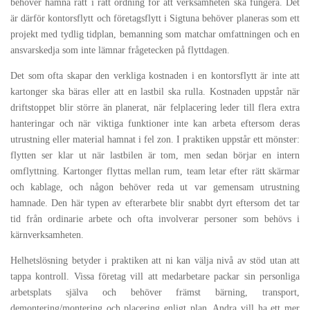
behöver hamna rätt i rätt ordning för att verksamheten ska fungera. Det
är därför kontorsflytt och företagsflytt i Sigtuna behöver planeras som ett
projekt med tydlig tidplan, bemanning som matchar omfattningen och en
ansvarskedja som inte lämnar frågetecken på flyttdagen.
Det som ofta skapar den verkliga kostnaden i en kontorsflytt är inte att
kartonger ska bäras eller att en lastbil ska rulla. Kostnaden uppstår när
driftstoppet blir större än planerat, när felplacering leder till flera extra
hanteringar och när viktiga funktioner inte kan arbeta eftersom deras
utrustning eller material hamnat i fel zon. I praktiken uppstår ett mönster:
flytten ser klar ut när lastbilen är tom, men sedan börjar en intern
omflyttning. Kartonger flyttas mellan rum, team letar efter rätt skärmar
och kablage, och någon behöver reda ut var gemensam utrustning
hamnade. Den här typen av efterarbete blir snabbt dyrt eftersom det tar
tid från ordinarie arbete och ofta involverar personer som behövs i
kärnverksamheten.
Helhetslösning betyder i praktiken att ni kan välja nivå av stöd utan att
tappa kontroll. Vissa företag vill att medarbetare packar sin personliga
arbetsplats själva och behöver främst bärning, transport,
demontering/montering och placering enligt plan. Andra vill ha ett mer