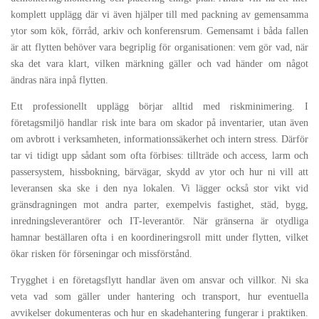
komplett upplägg där vi även hjälper till med packning av gemensamma
ytor som kök, förråd, arkiv och konferensrum. Gemensamt i båda fallen
är att flytten behöver vara begriplig för organisationen: vem gör vad, när
ska det vara klart, vilken märkning gäller och vad händer om något
ändras nära inpå flytten.
Ett professionellt upplägg börjar alltid med riskminimering. I
företagsmiljö handlar risk inte bara om skador på inventarier, utan även
om avbrott i verksamheten, informationssäkerhet och intern stress. Därför
tar vi tidigt upp sådant som ofta förbises: tillträde och access, larm och
passersystem, hissbokning, bärvägar, skydd av ytor och hur ni vill att
leveransen ska ske i den nya lokalen. Vi lägger också stor vikt vid
gränsdragningen mot andra parter, exempelvis fastighet, städ, bygg,
inredningsleverantörer och IT-leverantör. När gränserna är otydliga
hamnar beställaren ofta i en koordineringsroll mitt under flytten, vilket
ökar risken för förseningar och missförstånd.
Trygghet i en företagsflytt handlar även om ansvar och villkor. Ni ska
veta vad som gäller under hantering och transport, hur eventuella
avvikelser dokumenteras och hur en skadehantering fungerar i praktiken.