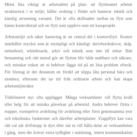
Minst lika viktigt är arbetssättet på plats: att flyttteamet arbetar
strukturerat i er miljö, håller ordning i flödet och hanterar teknik och
känslig utrustning varsamt. Det är ofta skillnaden mellan en flytt som
känns kontrollerad och en flytt som upplevs som ett kaosprojekt.
Arbetsmiljö och säker hantering är en central del i kontorsflytt. Kontor
innehåller mycket som är otympligt och känsligt: skrivbordsskivor, skåp,
mötesbord, whiteboards, arkiv och teknik som inte tål stötar. Rätt
bemanning och rätt metod gör att flytten blir både snabbare och säkrare,
och minskar risken att ni behöver lägga tid på att lösa problem efteråt.
För företag är det dessutom en fördel att slippa låta personal bära och
montera, eftersom det tar tid från ordinarie arbete och kan skapa
arbetsmiljörisker.
Tidsfönstret styr ofta upplägget. Många verksamheter vill flytta kväll
eller helg för att minska påverkan på arbetstid. Andra behöver flytta i
etapper, exempelvis avdelning för avdelning eller först gemensamma ytor
och tekniknära funktioner och därefter arbetsplatser. Etappflytt kan vara
rätt val när driftstopp är dyrt eller när ni vill hålla delar av verksamheten
i gång, men det kräver extra tydlighet i märkning, intern kommunikation