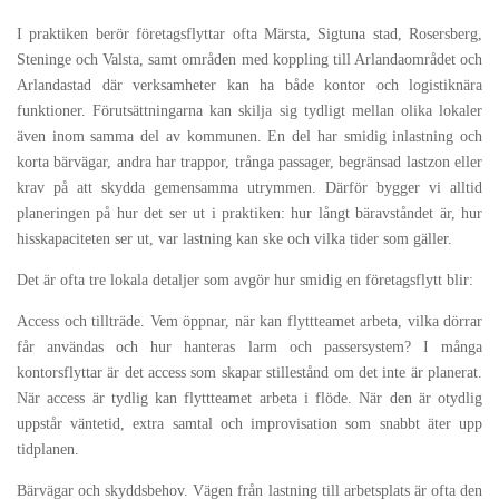
I praktiken berör företagsflyttar ofta Märsta, Sigtuna stad, Rosersberg,
Steninge och Valsta, samt områden med koppling till Arlandaområdet och
Arlandastad där verksamheter kan ha både kontor och logistiknära
funktioner. Förutsättningarna kan skilja sig tydligt mellan olika lokaler
även inom samma del av kommunen. En del har smidig inlastning och
korta bärvägar, andra har trappor, trånga passager, begränsad lastzon eller
krav på att skydda gemensamma utrymmen. Därför bygger vi alltid
planeringen på hur det ser ut i praktiken: hur långt bäravståndet är, hur
hisskapaciteten ser ut, var lastning kan ske och vilka tider som gäller.
Det är ofta tre lokala detaljer som avgör hur smidig en företagsflytt blir:
Access och tillträde. Vem öppnar, när kan flyttteamet arbeta, vilka dörrar
får användas och hur hanteras larm och passersystem? I många
kontorsflyttar är det access som skapar stillestånd om det inte är planerat.
När access är tydlig kan flyttteamet arbeta i flöde. När den är otydlig
uppstår väntetid, extra samtal och improvisation som snabbt äter upp
tidplanen.
Bärvägar och skyddsbehov. Vägen från lastning till arbetsplats är ofta den