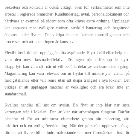
Sekretess och kontroll är också viktigt, även för verksamheter som inte
arbetar i reglerade branscher. Kundunderlag, avtal, personaldokument och
hårdvara är exempel på sådant som ofta kräver extra ordning. Upplägget
kan anpassas med tydligare rutiner, särskild hantering och begränsad
åtkomst under flytten. Det viktiga är att ni känner kontroll genom hela
processen och att hanteringen är konsekvent.
Flexibilitet i tid och upplägg är ofta avgörande. Flytt kväll eller helg kan
vara den mest kostnadseffektiva lösningen när driftstopp är dyrt.
Etappflytt kan vara rätt när ni vill behålla delar av verksamheten i gång.
Magasinering kan vara relevant om ni flyttar till mindre yta, väntar på
färdigställande eller vill rensa utan att skapa trängsel i nya lokaler. Det
viktiga är att upplägget matchar er verklighet och era krav, inte en
standardmall.
Kvalitet handlar till sist om avslut. En flytt är inte klar när sista
kartongen står i lokalen. Den är klar när arbetsdagen fungerar. Därför
planerar vi för att minimera efterarbete genom rätt placering, rätt
prioritet och en tydlig överlämning. När det görs rätt upplever många
företag att flytten blir mindre påfrestande och mer förutsägbar – just för