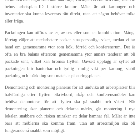
behov arbetsplats-ID i större kontor. Målet är att kartonger och
inventarier ska kunna levereras rätt direkt, utan att någon behöver tolka
eller fråga.
Packningen kan utföras av er, av oss eller som en kombination. Många
företag väljer att medarbetare packar sina personliga saker, medan vi tar
hand om gemensamma ytor som kök, förråd och konferensrum. Det är
ofta en bra balans eftersom gemensamma ytor annars tenderar att bli
packade sent, vilket kan bromsa flytten. Oavsett upplägg är syftet att
packningen blir hanterbar och tydlig: rimlig vikt per kartong, stabil
packning och märkning som matchar placeringsplanen.
Demontering och montering planeras för att undvika att arbetsplatser blir
halvfärdiga efter flytten. Skrivbord, skåp och konferensmöbler kan
behöva demonteras för att flytten ska gå snabbt och säkert. När
demontering sker planerat och delarna märks, går montering i nya
lokalen snabbare och risken minskar att delar hamnar fel. Målet är inte
bara att möblerna ska komma fram, utan att arbetsmiljön ska bli
fungerande så snabbt som möjligt.