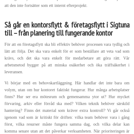
att den inte fortsätter som ett internt efterprojekt.
Så går en kontorsflytt & företagsflytt i Sigtuna
till – från planering till fungerande kontor
För att en företagsflytt ska bli effektiv behöver processen vara tydlig och
lätt att följa. Det ska vara enkelt för er som beställare att veta vad som
krävs, och det ska vara enkelt för medarbetare att göra rätt. Vår
arbetsmetod bygger på att minska osäkerhet och öka träffsäkerhet i
leveransen.
Vi börjar med en behovskartläggning. Här handlar det inte bara om
volym, utan om hur kontoret faktiskt fungerar. Hur många arbetsplatser
finns? Hur ser era mötesrum och gemensamma ytor ut? Hur mycket
förvaring, arkiv eller förråd ska med? Vilken teknik behöver särskild
hantering? Finns det material som kräver extra kontroll? Vi går också
igenom vad som är kritiskt för driften: vilka team behöver vara i gång
först, vilka resurser måste fungera samma dag, och vilka delar kan
komma senare utan att det påverkar verksamheten. När prioriteringen är