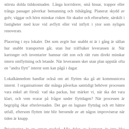
största dolda tidskostnaden. Långa korridorer, små hissar, trappor eller
trånga passager påverkar bemanning och tidsåtgång. Planerat skydd av
golv, väggar och hörn minskar risken för skador och efterarbete, särskilt i
fastigheter med krav vid avflytt eller vid inflytt i ytor som nyligen
renoverats.
Placering i nya lokaler. Det som avgör hur snabbt ni är i gång är sällan
hur snabbt transporten går, utan hur träffsäker leveransen är. När
kartonger och inventarier hamnar rätt zon och rätt rum direkt minskar
intern omflyttning och letande. När leveransen sker utan plan uppstår ofta
en “andra flytt” internt som kan pågå i dagar.
Lokalkännedom handlar också om att flytten ska gå att kommunicera
internt. I organisationer där många påverkas samtidigt behöver processen
vara enkel att förstå: vad ska packas, hur märker vi, när ska det vara
klart, och vem svarar på frågor under flyttdagen? När processen är
begriplig ökar efterlevnaden. Det ger en lugnare flyttdag och ett bättre
utfall, eftersom flytten inte blir beroende av att någon improviserar när
tiden är knapp.