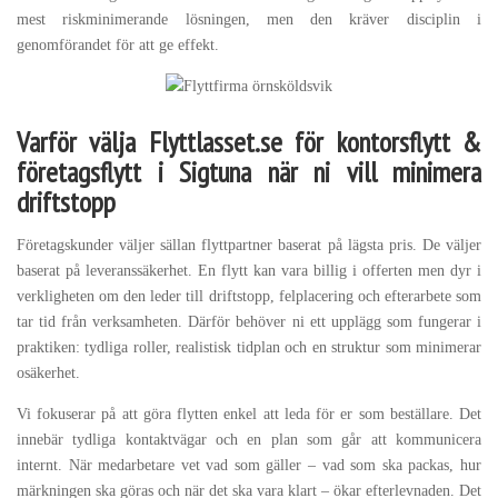
mest riskminimerande lösningen, men den kräver disciplin i
genomförandet för att ge effekt.
Varför välja Flyttlasset.se för kontorsflytt &
företagsflytt i Sigtuna när ni vill minimera
driftstopp
Företagskunder väljer sällan flyttpartner baserat på lägsta pris. De väljer
baserat på leveranssäkerhet. En flytt kan vara billig i offerten men dyr i
verkligheten om den leder till driftstopp, felplacering och efterarbete som
tar tid från verksamheten. Därför behöver ni ett upplägg som fungerar i
praktiken: tydliga roller, realistisk tidplan och en struktur som minimerar
osäkerhet.
Vi fokuserar på att göra flytten enkel att leda för er som beställare. Det
innebär tydliga kontaktvägar och en plan som går att kommunicera
internt. När medarbetare vet vad som gäller – vad som ska packas, hur
märkningen ska göras och när det ska vara klart – ökar efterlevnaden. Det