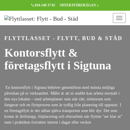
010-148 37 85
OFFERTFÖRFRÅGAN »
FLYTTLASSET - FLYTT, BUD & STÄD
Kontorsflytt &
företagsflytt i Sigtuna
En kontorsflytt i
Sigtuna
behöver genomföras med minsta möjliga
påverkan på er verksamhet. Målet är att ni snabbt kan arbeta normalt i
den nya lokalen – med arbetsplatser som står rätt, mötesrum som
fungerar och en flyttprocess som är tydlig från planering till uppstart. I
en företagsflytt är det sällan själva transporten som blir dyr. Det som
kostar är driftstopp, felplacering och efterarbete när flytten “ser klar ut”
men i praktiken fortsätter internt i dagar eller veckor.