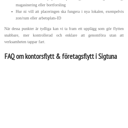
magasinering eller bortforsling
Hur ni vill att placeringen ska fungera i nya lokalen, exempelvis
zon/rum eller arbetsplats-ID
När dessa punkter är tydliga kan vi ta fram ett upplägg som gör flytten
snabbare, mer kontrollerad och enklare att genomföra utan att
verksamheten tappar fart.
FAQ om kontorsflytt & företagsflytt i Sigtuna
Kontorsflytt avser oftast flytt av kontorsmiljö: arbetsplatser,
mötesrum, gemensamma ytor och kontorsteknik. Företagsflytt är
bredare och kan även omfatta arkiv, förråd, serviceytor eller flera
delar av verksamheten samtidigt. Det viktiga är omfattningen och