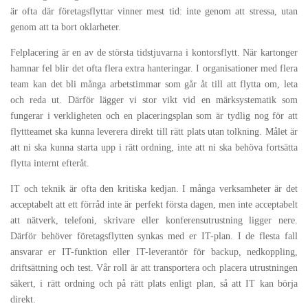
är ofta där företagsflyttar vinner mest tid: inte genom att stressa, utan
genom att ta bort oklarheter.
Felplacering är en av de största tidstjuvarna i kontorsflytt. När kartonger
hamnar fel blir det ofta flera extra hanteringar. I organisationer med flera
team kan det bli många arbetstimmar som går åt till att flytta om, leta
och reda ut. Därför lägger vi stor vikt vid en märksystematik som
fungerar i verkligheten och en placeringsplan som är tydlig nog för att
flyttteamet ska kunna leverera direkt till rätt plats utan tolkning. Målet är
att ni ska kunna starta upp i rätt ordning, inte att ni ska behöva fortsätta
flytta internt efteråt.
IT och teknik är ofta den kritiska kedjan. I många verksamheter är det
acceptabelt att ett förråd inte är perfekt första dagen, men inte acceptabelt
att nätverk, telefoni, skrivare eller konferensutrustning ligger nere.
Därför behöver företagsflytten synkas med er IT-plan. I de flesta fall
ansvarar er IT-funktion eller IT-leverantör för backup, nedkoppling,
driftsättning och test. Vår roll är att transportera och placera utrustningen
säkert, i rätt ordning och på rätt plats enligt plan, så att IT kan börja
direkt.