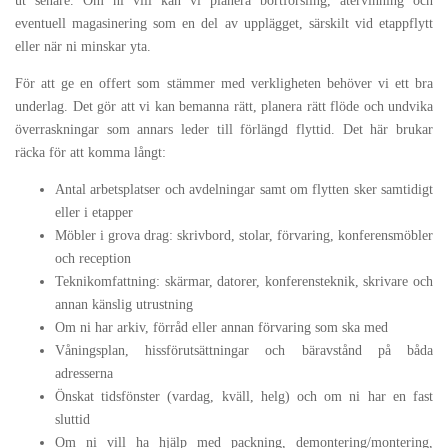
ut senare. Om ni vill kan vi planera bortforsling, återvinning och
eventuell magasinering som en del av upplägget, särskilt vid etappflytt
eller när ni minskar yta.
För att ge en offert som stämmer med verkligheten behöver vi ett bra
underlag. Det gör att vi kan bemanna rätt, planera rätt flöde och undvika
överraskningar som annars leder till förlängd flyttid. Det här brukar
räcka för att komma långt:
Antal arbetsplatser och avdelningar samt om flytten sker samtidigt
eller i etapper
Möbler i grova drag: skrivbord, stolar, förvaring, konferensmöbler
och reception
Teknikomfattning: skärmar, datorer, konferensteknik, skrivare och
annan känslig utrustning
Om ni har arkiv, förråd eller annan förvaring som ska med
Våningsplan, hissförutsättningar och bäravstånd på båda
adresserna
Önskat tidsfönster (vardag, kväll, helg) och om ni har en fast
sluttid
Om ni vill ha hjälp med packning, demontering/montering,