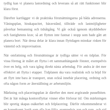
tydlig kan vi planera lastordning och leverans så att rätt funktioner blir
klara först.
Därefter kartlägger vi de praktiska förutsättningarna på båda adresserna.
Våningsplan, hisskapacitet, bäravstånd, tillträde och lastmöjligheter
påverkar bemanning och tidsåtgång. Vi går också igenom skyddsbehov
och fastighetens krav, så att flytten inte fastnar i stopp som hade gått att
planera bort. När dessa delar är klara innan flyttdagen minskar risken för
väntetid och improvisation.
När omfattning och förutsättningar är tydliga sätter vi en tidplan. För
vissa företag är målet att flytta i ett sammanhängande fönster, exempelvis
över en helg, och vara igång direkt nästa arbetsdag. För andra är det mer
effektivt att flytta i etapper. Tidplanen ska vara realistisk och ta höjd för
att flytt inte bara är transport, utan också innebär placering, ordning och
ofta någon form av återställning av arbetsmiljön.
Märkning och placeringsplan är därefter den mest avgörande pusselbiten.
Det är här många kontorsflyttar vinner eller förlorar tid. Om märkningen
blir spretig skapas osäkerhet och felplacering. Därför rekommenderar vi
en konsekvent logik som alla kan följa, exempelvis zon och rum, och vid