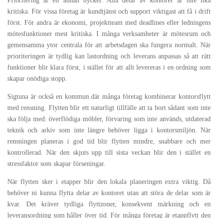
Prioritering är en annan nyckel. Alla delar av kontoret är inte lika
kritiska. För vissa företag är kundtjänst och support viktigast att få i drift
först. För andra är ekonomi, projektteam med deadlines eller ledningens
mötesfunktioner mest kritiska. I många verksamheter är mötesrum och
gemensamma ytor centrala för att arbetsdagen ska fungera normalt. När
prioriteringen är tydlig kan lastordning och leverans anpassas så att rätt
funktioner blir klara först, i stället för att allt levereras i en ordning som
skapar onödiga stopp.
Sigtuna är också en kommun där många företag kombinerar kontorsflytt
med rensning. Flytten blir ett naturligt tillfälle att ta bort sådant som inte
ska följa med: överflödiga möbler, förvaring som inte används, utdaterad
teknik och arkiv som inte längre behöver ligga i kontorsmiljön. När
rensningen planeras i god tid blir flytten mindre, snabbare och mer
kontrollerad. När den skjuts upp till sista veckan blir den i stället en
stressfaktor som skapar förseningar.
När flytten sker i etapper blir den lokala planeringen extra viktig. Då
behöver ni kunna flytta delar av kontoret utan att störa de delar som är
kvar. Det kräver tydliga flyttzoner, konsekvent märkning och en
leveransordning som håller över tid. För många företag är etappflytt den