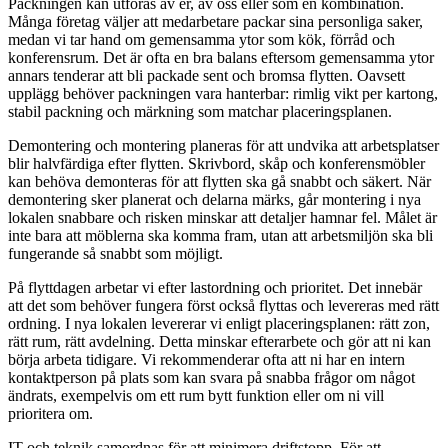
Packningen kan utföras av er, av oss eller som en kombination.
Många företag väljer att medarbetare packar sina personliga saker,
medan vi tar hand om gemensamma ytor som kök, förråd och
konferensrum. Det är ofta en bra balans eftersom gemensamma ytor
annars tenderar att bli packade sent och bromsa flytten. Oavsett
upplägg behöver packningen vara hanterbar: rimlig vikt per kartong,
stabil packning och märkning som matchar placeringsplanen.
Demontering och montering planeras för att undvika att arbetsplatser
blir halvfärdiga efter flytten. Skrivbord, skåp och konferensmöbler
kan behöva demonteras för att flytten ska gå snabbt och säkert. När
demontering sker planerat och delarna märks, går montering i nya
lokalen snabbare och risken minskar att detaljer hamnar fel. Målet är
inte bara att möblerna ska komma fram, utan att arbetsmiljön ska bli
fungerande så snabbt som möjligt.
På flyttdagen arbetar vi efter lastordning och prioritet. Det innebär
att det som behöver fungera först också flyttas och levereras med rätt
ordning. I nya lokalen levererar vi enligt placeringsplanen: rätt zon,
rätt rum, rätt avdelning. Detta minskar efterarbete och gör att ni kan
börja arbeta tidigare. Vi rekommenderar ofta att ni har en intern
kontaktperson på plats som kan svara på snabba frågor om något
ändrats, exempelvis om ett rum bytt funktion eller om ni vill
prioritera om.
IT och teknik samordnas för att minimera driftstopp. För att