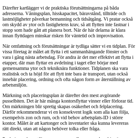
Därefter kartlägger vi de praktiska förutsättningarna på båda
adresserna. Våningsplan, hisskapacitet, bäravstånd, tillträde och
lastmöjligheter påverkar bemanning och tidsåtgång. Vi pratar också
om skydd av ytor och fastighetens krav, så att flytten inte fastnar i
stopp som hade gått att planera bort. När de här delarna är klara
innan flyttdagen minskar risken för väntetid och improvisation.
När omfattning och förutsättningar är tydliga sätter vi en tidplan. För
vissa företag är målet att flytta i ett sammanhängande fönster och
vara i gång nästa arbetsdag. För andra är det mer effektivt att flytta i
etapper, där man flyttar en avdelning i taget eller börjar med
gemensamma ytor och tekniknära funktioner. Tidplanen ska vara
realistisk och ta höjd för att flytt inte bara är transport, utan också
innebär placering, ordning och ofta någon form av återställning av
arbetsmiljön.
Märkning och placeringsplan är därefter den mest avgörande
pusselbiten. Det är här många kontorsflyttar vinner eller förlorar tid.
Om märkningen blir spretig skapas osäkerhet och felplacering.
Därför rekommenderar vi en konsekvent logik som alla kan följa,
exempelvis zon och rum, och vid behov arbetsplats-ID i större
kontor. Målet är att kartonger och inventarier ska kunna levereras
rätt direkt, utan att någon behöver tolka eller fråga.