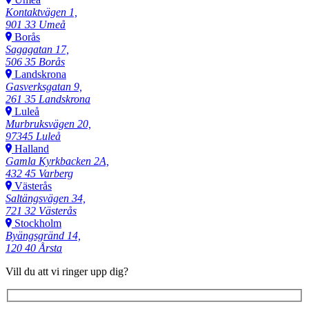
Kontaktvägen 1,
901 33 Umeå
Borås
Sagagatan 17,
506 35 Borås
Landskrona
Gasverksgatan 9,
261 35 Landskrona
Luleå
Murbruksvägen 20,
97345 Luleå
Halland
Gamla Kyrkbacken 2A,
432 45 Varberg
Västerås
Saltängsvägen 34,
721 32 Västerås
Stockholm
Byängsgränd 14,
120 40 Årsta
Vill du att vi ringer upp dig?