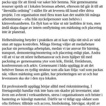
packa upp för att förstå var saker hör hemma. När gemensamma
resurser sprids ut i lokalen bromsas arbetet, eftersom tid går åt till att
“återställa ordning” i stället för att leverera till kund eller driva
projekt. I en organisation med flera team kan det snabbt bli många
arbetstimmar – ofta från nyckelpersoner som behövs i
kärnverksamheten. En flytt kan se klar ut när lastbilen är tom, men
ändå skapa dagar av intern omflyttning om märkning och placering
inte är planerad.
Helhetslösning betyder i praktiken att ni kan välja rätt nivå av stöd
utan att tappa kontrollen. Många företag väljer att medarbetare
packar sin personliga arbetsplats, medan vi tar ansvar för bärning,
transport, demontering/montering och placering enligt plan. Andra
vill att vi tar ett större helhetsansvar och även hjälper till med
packning av gemensamma ytor som kök, förråd, förrådsrum,
konferensrum och arkiv. Gemensamt i båda upplägg är att det
behöver finnas en tydlig struktur som alla kan följa: vad som packas
när, vilken märkning som gäller, hur prioriteringen ser ut och hur
leveransen ska ske i den nya lokalen.
Ett professionellt upplägg börjar alltid med riskminimering. I
företagsmiljö handlar risk inte bara om skador på inventarier, utan
även om avbrott i verksamheten, stress i organisationen och brister i
hantering av känsligt material. Därför tar vi tidigt upp sådant som
ofta förbises: tillträde och access, hissbokning, bärvägar, skydd av