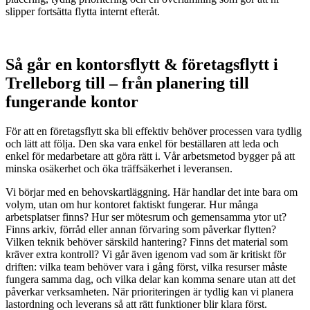
slipper fortsätta flytta internt efteråt.
Så går en kontorsflytt & företagsflytt i
Trelleborg till – från planering till
fungerande kontor
För att en företagsflytt ska bli effektiv behöver processen vara tydlig
och lätt att följa. Den ska vara enkel för beställaren att leda och
enkel för medarbetare att göra rätt i. Vår arbetsmetod bygger på att
minska osäkerhet och öka träffsäkerhet i leveransen.
Vi börjar med en behovskartläggning. Här handlar det inte bara om
volym, utan om hur kontoret faktiskt fungerar. Hur många
arbetsplatser finns? Hur ser mötesrum och gemensamma ytor ut?
Finns arkiv, förråd eller annan förvaring som påverkar flytten?
Vilken teknik behöver särskild hantering? Finns det material som
kräver extra kontroll? Vi går även igenom vad som är kritiskt för
driften: vilka team behöver vara i gång först, vilka resurser måste
fungera samma dag, och vilka delar kan komma senare utan att det
påverkar verksamheten. När prioriteringen är tydlig kan vi planera
lastordning och leverans så att rätt funktioner blir klara först.