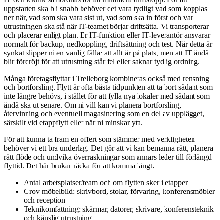
uppstarten ska bli snabb behöver det vara tydligt vad som kopplas
ner när, vad som ska vara sist ut, vad som ska in först och var
utrustningen ska stå när IT-teamet börjar driftsätta. Vi transporterar
och placerar enligt plan. Er IT-funktion eller IT-leverantör ansvarar
normalt för backup, nedkoppling, driftsättning och test. När detta är
synkat slipper ni en vanlig fälla: att allt är på plats, men att IT ändå
blir fördröjt för att utrustning står fel eller saknar tydlig ordning.
Många företagsflyttar i Trelleborg kombineras också med rensning
och bortforsling. Flytt är ofta bästa tidpunkten att ta bort sådant som
inte längre behövs, i stället för att fylla nya lokaler med sådant som
ändå ska ut senare. Om ni vill kan vi planera bortforsling,
återvinning och eventuell magasinering som en del av upplägget,
särskilt vid etappflytt eller när ni minskar yta.
För att kunna ta fram en offert som stämmer med verkligheten
behöver vi ett bra underlag. Det gör att vi kan bemanna rätt, planera
rätt flöde och undvika överraskningar som annars leder till förlängd
flyttid. Det här brukar räcka för att komma långt:
Antal arbetsplatser/team och om flytten sker i etapper
Grov möbelbild: skrivbord, stolar, förvaring, konferensmöbler
och reception
Teknikomfattning: skärmar, datorer, skrivare, konferensteknik
och känslig utrustning