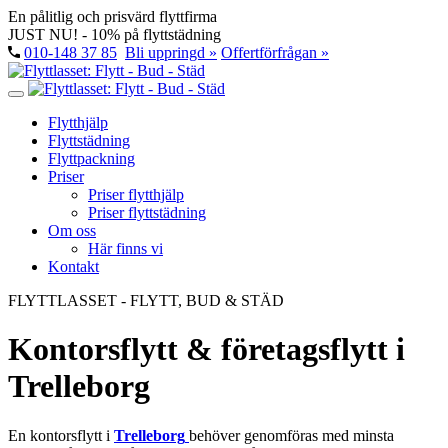
En pålitlig och prisvärd flyttfirma
JUST NU! - 10% på flyttstädning
010-148 37 85
Bli uppringd »
Offertförfrågan »
Flytthjälp
Flyttstädning
Flyttpackning
Priser
Priser flytthjälp
Priser flyttstädning
Om oss
Här finns vi
Kontakt
FLYTTLASSET - FLYTT, BUD & STÄD
Kontorsflytt & företagsflytt i
Trelleborg
En kontorsflytt i
Trelleborg
behöver genomföras med minsta