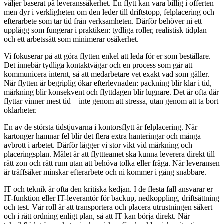
väljer baserat på leveranssäkerhet. En flytt kan vara billig i offerten
men dyr i verkligheten om den leder till driftstopp, felplacering och
efterarbete som tar tid från verksamheten. Därför behöver ni ett
upplägg som fungerar i praktiken: tydliga roller, realistisk tidplan
och ett arbetssätt som minimerar osäkerhet.
Vi fokuserar på att göra flytten enkel att leda för er som beställare.
Det innebär tydliga kontaktvägar och en process som går att
kommunicera internt, så att medarbetare vet exakt vad som gäller.
När flytten är begriplig ökar efterlevnaden: packning blir klar i tid,
märkning blir konsekvent och flyttdagen blir lugnare. Det är ofta där
flyttar vinner mest tid – inte genom att stressa, utan genom att ta bort
oklarheter.
En av de största tidstjuvarna i kontorsflytt är felplacering. När
kartonger hamnar fel blir det flera extra hanteringar och många
avbrott i arbetet. Därför lägger vi stor vikt vid märkning och
placeringsplan. Målet är att flyttteamet ska kunna leverera direkt till
rätt zon och rätt rum utan att behöva tolka eller fråga. När leveransen
är träffsäker minskar efterarbete och ni kommer i gång snabbare.
IT och teknik är ofta den kritiska kedjan. I de flesta fall ansvarar er
IT-funktion eller IT-leverantör för backup, nedkoppling, driftsättning
och test. Vår roll är att transportera och placera utrustningen säkert
och i rätt ordning enligt plan, så att IT kan börja direkt. När