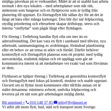
möjliga påverkan på er verksamhet. Målet är att ni snabbt kan arbeta
normalt i den nya lokalen – med arbetsplatser som står rätt,
mötesrum som fungerar och en flyttprocess som är tydlig från
planering till uppstart. En företagsflytt blir sällan dyr för att det är
långt att bära eller många kartonger. Den blir dyr när felplacering,
otydlig prioritering och efterarbete skapar driftstopp, stress och
interna “omflyttar” som pågår långt efter flyttdagen.
För företag i Trelleborg handlar flytt ofta om mer än en
adressförändring. Det kan vara en flytt i samband med tillväxt, nya
arbetssätt, sammanslagning av avdelningar, förändrad planlösning
eller ett behov av att rensa ut arkiv och förråd. Därför behöver
kontorsflytt och företagsflytt planeras som ett projekt: med tydlig
ansvarskedja, realistisk tidplan och ett upplägg som går att
kommunicera internt så att medarbetare vet exakt vad som förväntas
av dem.
Flyttlasset.se hjälper företag i Trelleborg att genomföra kontorsflytt
och företagsflytt med fokus på kontroll, struktur och snabb uppstart.
Oavsett om ni flyttar inom kommunen eller till/från annan ort är
målet detsamma: minimera avbrott, undvika felplacering och
leverera på ett sätt som gör arbetsdagen möjlig direkt.
Bli uppringd »
010-148 37 85
info@flyttlasset.se
Vi utför allt inom flytt, bud, städ och transport inom Sverige.