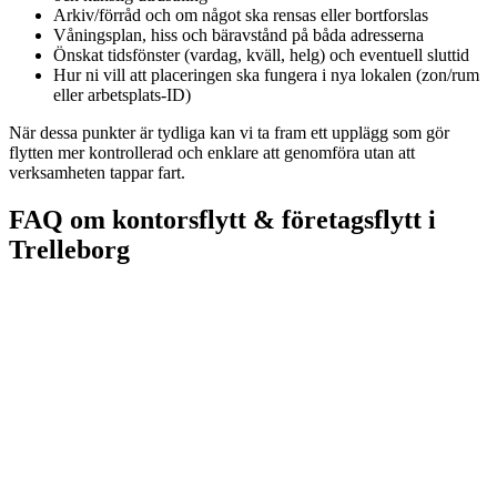
Arkiv/förråd och om något ska rensas eller bortforslas
Våningsplan, hiss och bäravstånd på båda adresserna
Önskat tidsfönster (vardag, kväll, helg) och eventuell sluttid
Hur ni vill att placeringen ska fungera i nya lokalen (zon/rum
eller arbetsplats-ID)
När dessa punkter är tydliga kan vi ta fram ett upplägg som gör
flytten mer kontrollerad och enklare att genomföra utan att
verksamheten tappar fart.
FAQ om kontorsflytt & företagsflytt i
Trelleborg
Kontorsflytt avser oftast flytt av kontorsmiljö: arbetsplatser,
mötesrum, gemensamma ytor och kontorsteknik. Företagsflytt är
bredare och kan även omfatta arkiv, förråd, serviceytor eller flera
delar av verksamheten samtidigt. Det viktiga är omfattningen och