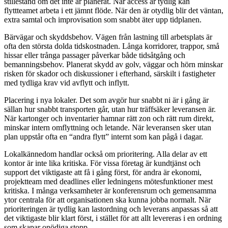
stillestånd om det inte är planerat. När access är tydlig kan
flyttteamet arbeta i ett jämnt flöde. När den är otydlig blir det väntan,
extra samtal och improvisation som snabbt äter upp tidplanen.
Bärvägar och skyddsbehov. Vägen från lastning till arbetsplats är
ofta den största dolda tidskostnaden. Långa korridorer, trappor, små
hissar eller trånga passager påverkar både tidsåtgång och
bemanningsbehov. Planerat skydd av golv, väggar och hörn minskar
risken för skador och diskussioner i efterhand, särskilt i fastigheter
med tydliga krav vid avflytt och inflytt.
Placering i nya lokaler. Det som avgör hur snabbt ni är i gång är
sällan hur snabbt transporten går, utan hur träffsäker leveransen är.
När kartonger och inventarier hamnar rätt zon och rätt rum direkt,
minskar intern omflyttning och letande. När leveransen sker utan
plan uppstår ofta en “andra flytt” internt som kan pågå i dagar.
Lokalkännedom handlar också om prioritering. Alla delar av ett
kontor är inte lika kritiska. För vissa företag är kundtjänst och
support det viktigaste att få i gång först, för andra är ekonomi,
projektteam med deadlines eller ledningens mötesfunktioner mest
kritiska. I många verksamheter är konferensrum och gemensamma
ytor centrala för att organisationen ska kunna jobba normalt. När
prioriteringen är tydlig kan lastordning och leverans anpassas så att
det viktigaste blir klart först, i stället för att allt levereras i en ordning
som skapar onödiga stopp.