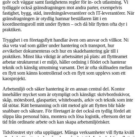
golv och väggar samt fastighetens regler för in- och utlastning. Vi
tydliggör också gränsdragningen mot andra parter, exempelvis
fastighet, bygg, städ, inredningsleverantörer och IT-leverantörer. När
gränsdragningen är otydlig hamnar beställaren lätt i en
koordineringsroll mitt under flytten – och då blir flytten ofta dyr i
praktiken.
Trygghet i en företagsflytt handlar även om ansvar och villkor. Ni
ska veta vad som gäller under hantering och transport, hur
avvikelser dokumenteras och hur en skadehantering går till i
praktiken. Minst lika viktigt är arbetssättet på plats: att flyttteamet
arbetar strukturerat i er miljö, håller ordning i flödet och hanterar
teknik och känslig utrustning varsamt. Det är ofta skillnaden mellan
en flytt som känns kontrollerad och en flytt som upplevs som ett
kaosprojekt.
Arbetsmiljö och säker hantering är en annan central del. Kontor
innehåller mycket som är otympligt och känsligt: skrivbordsskivor,
skåp, mötesbord, glaspartier, whiteboards, arkiv och teknik som inte
tål stötar. Rätt bemanning och rätt metod gör att flytten blir både
snabbare och säkrare. För företaget är det också en tydlig fördel att
slippa låta personal bära, montera och lösa logistik, eftersom det tar
tid från ordinarie arbete och kan skapa arbetsmiljörisker.
Tidsfönstret styr ofta upplägget. Många verksamheter vill flytta kväll