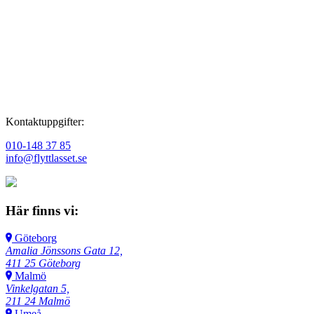
Ja. Flytten är ett bra tillfälle att rensa och undvika att sådant som inte
behövs tar plats i nya lokaler. Vi kan planera bortforsling och
återvinning som en del av flyttupplägget.
Kontaktuppgifter:
010-148 37 85
info@flyttlasset.se
Här finns vi:
Göteborg
Amalia Jönssons Gata 12,
411 25 Göteborg
Malmö
Vinkelgatan 5,
211 24 Malmö
Umeå