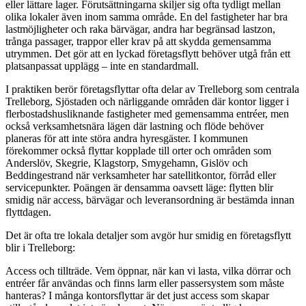
eller lättare lager. Förutsättningarna skiljer sig ofta tydligt mellan
olika lokaler även inom samma område. En del fastigheter har bra
lastmöjligheter och raka bärvägar, andra har begränsad lastzon,
trånga passager, trappor eller krav på att skydda gemensamma
utrymmen. Det gör att en lyckad företagsflytt behöver utgå från ett
platsanpassat upplägg – inte en standardmall.
I praktiken berör företagsflyttar ofta delar av Trelleborg som centrala
Trelleborg, Sjöstaden och närliggande områden där kontor ligger i
flerbostadshusliknande fastigheter med gemensamma entréer, men
också verksamhetsnära lägen där lastning och flöde behöver
planeras för att inte störa andra hyresgäster. I kommunen
förekommer också flyttar kopplade till orter och områden som
Anderslöv, Skegrie, Klagstorp, Smygehamn, Gislöv och
Beddingestrand när verksamheter har satellitkontor, förråd eller
servicepunkter. Poängen är densamma oavsett läge: flytten blir
smidig när access, bärvägar och leveransordning är bestämda innan
flyttdagen.
Det är ofta tre lokala detaljer som avgör hur smidig en företagsflytt
blir i Trelleborg:
Access och tillträde. Vem öppnar, när kan vi lasta, vilka dörrar och
entréer får användas och finns larm eller passersystem som måste
hanteras? I många kontorsflyttar är det just access som skapar