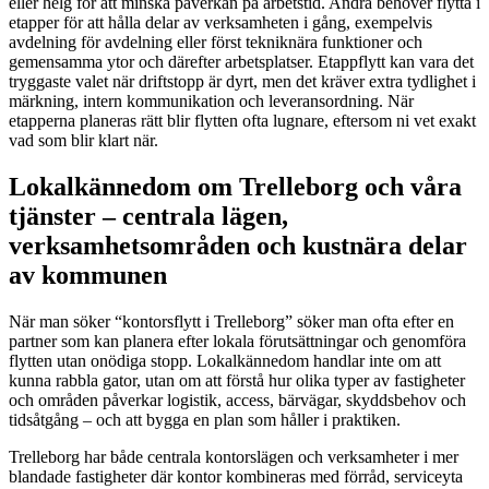
eller helg för att minska påverkan på arbetstid. Andra behöver flytta i
etapper för att hålla delar av verksamheten i gång, exempelvis
avdelning för avdelning eller först tekniknära funktioner och
gemensamma ytor och därefter arbetsplatser. Etappflytt kan vara det
tryggaste valet när driftstopp är dyrt, men det kräver extra tydlighet i
märkning, intern kommunikation och leveransordning. När
etapperna planeras rätt blir flytten ofta lugnare, eftersom ni vet exakt
vad som blir klart när.
Lokalkännedom om Trelleborg och våra
tjänster – centrala lägen,
verksamhetsområden och kustnära delar
av kommunen
När man söker “kontorsflytt i Trelleborg” söker man ofta efter en
partner som kan planera efter lokala förutsättningar och genomföra
flytten utan onödiga stopp. Lokalkännedom handlar inte om att
kunna rabbla gator, utan om att förstå hur olika typer av fastigheter
och områden påverkar logistik, access, bärvägar, skyddsbehov och
tidsåtgång – och att bygga en plan som håller i praktiken.
Trelleborg har både centrala kontorslägen och verksamheter i mer
blandade fastigheter där kontor kombineras med förråd, serviceyta