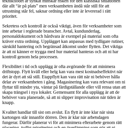
teknikflödet är synkat minskar risken för den klassiska situationen
där allt “är på plats” men verksamheten ändå står still för att
utrustning står fel, saknar ordning eller inte är levererad i rätt
prioritet.
Sekretess och kontroll är också viktigt, även för verksamheter som
inte arbetar i reglerade branscher. Avtal, kundunderlag,
personaldokument och hårdvara är exempel på material som ofta
kräver extra ordning. Upplägget kan anpassas med tydligare rutiner,
särskild hantering och begränsad åtkomst under flytten. Det viktiga
är att ni känner er trygga med hur material hanteras och att ni har
kontroll genom hela processen.
Flexibilitet i tid och upplägg är ofta avgörande för att minimera
driftstopp. Flytt kväll eller helg kan vara mest kostnadseffektivt när
det är dyrt att stå still. Etappflytt kan vara rätt när ni behöver hålla
delar av verksamheten i gång. Magasinering kan vara relevant om ni
flyttar till mindre yta, väntar på färdigställande eller vill rensa utan att
skapa trängsel i nya lokaler. Gemensamt för alla upplägg är att de
behöver vara planerade, så att ni slipper improvisation när tiden är
knapp.
Kvalitet handlar till sist om avslut. En flytt är inte klar när sista
kartongen står innanför dörren. Den är klar när arbetsdagen
fungerar. Därför planerar vi för att minimera efterarbete genom rätt
placering, tydlig prioritering och en överlämning som gör att ni