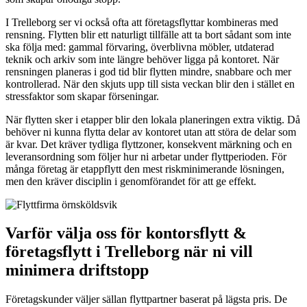
I Trelleborg ser vi också ofta att företagsflyttar kombineras med
rensning. Flytten blir ett naturligt tillfälle att ta bort sådant som inte
ska följa med: gammal förvaring, överblivna möbler, utdaterad
teknik och arkiv som inte längre behöver ligga på kontoret. När
rensningen planeras i god tid blir flytten mindre, snabbare och mer
kontrollerad. När den skjuts upp till sista veckan blir den i stället en
stressfaktor som skapar förseningar.
När flytten sker i etapper blir den lokala planeringen extra viktig. Då
behöver ni kunna flytta delar av kontoret utan att störa de delar som
är kvar. Det kräver tydliga flyttzoner, konsekvent märkning och en
leveransordning som följer hur ni arbetar under flyttperioden. För
många företag är etappflytt den mest riskminimerande lösningen,
men den kräver disciplin i genomförandet för att ge effekt.
Varför välja oss för kontorsflytt &
företagsflytt i Trelleborg när ni vill
minimera driftstopp
Företagskunder väljer sällan flyttpartner baserat på lägsta pris. De