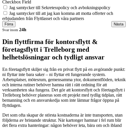
Checkbox Field
Jag samtycker till Sekretesspolicy och avbokningspolicy
Jag samtycker till att jag kan komma att motta offerter och
erbjudanden från Flyttlasset och våra partners
Förra
Nästa
24h
Svar inom
Din flyttfirma för kontorsflytt &
företagsflytt i Trelleborg med
helhetslösningar och tydligt ansvar
En företagsflytt skiljer sig från en privat flytt på en avgörande punkt:
ni flyttar inte bara saker – ni flyttar ett fungerande system.
Arbetsplatser, mötesrum, gemensamma ytor, dokumentflöden, teknik
och interna rutiner behöver hamna rätt i rätt ordning för att
verksamheten ska fungera. Det gör att kontorsflytt och företagsflytt i
Trelleborg behöver planeras som ett projekt med tydlig tidplan, rätt
bemanning och en ansvarskedja som inte lämnar frågor öppna på
flyttdagen.
Det som ofta skapar de största kostnaderna är inte transporten, utan
följderna av bristande struktur. När kartonger hamnar i fel rum blir
det flera extra hanteringar: någon behöver leta, bära om och ibland