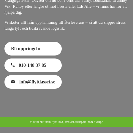
krångliga avtal. Oavsett om du bor i centrala Väsby, Bollstanäs, Brunnby
Vik, Runby eller längre ut mot Fresta eller Eds Allé – vi finns här för att
hjälpa dig.
Vi sköter allt från upphämtning till återleverans – så att du slipper stress,
tunga lyft och tidskrävande logistik.
Bli uppringd »
010-148 37 85
info@flyttlasset.se
Vi utför allt inom flytt, bud, städ och transport inom Sverige.