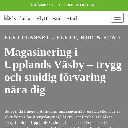
010-148 37 85
OFFERTFÖRFRÅGAN »
FLYTTLASSET - FLYTT, BUD & STÄD
Magasinering i
Upplands Väsby – trygg
och smidig förvaring
nära dig
Behöver du frigöra plats hemma, magasinera inför en flytt eller hitta en
säker lösning för säsongsförvaring? Vi erbjuder
flexibel och säker
magasinering i Upplands Väsby
, helt utan bindningstider eller