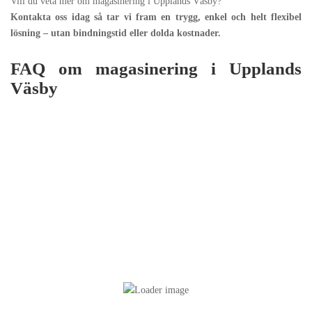
Vill du veta mer om magasinering i Upplands Väsby?
Kontakta oss idag så tar vi fram en trygg, enkel och helt flexibel
lösning – utan bindningstid eller dolda kostnader.
FAQ om magasinering i Upplands
Väsby
Våra lokaler är övervakade dygnet runt och utrustade med larm och
brandskydd. Du har personlig nyckel till ditt förråd, vilket innebär
att endast du har tillgång till dina saker.