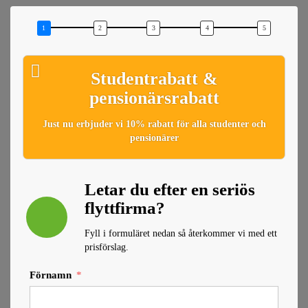
Studentrabatt &
pensionärsrabatt
Just nu erbjuder vi 10% rabatt för alla studenter och
pensionärer
Letar du efter en seriös
flyttfirma?
Fyll i formuläret nedan så återkommer vi med ett
prisförslag.
Förnamn