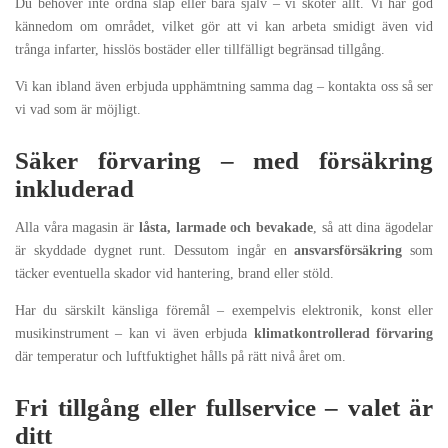
Du behöver inte ordna släp eller bära själv – vi sköter allt. Vi har god
kännedom om området, vilket gör att vi kan arbeta smidigt även vid
trånga infarter, hisslös bostäder eller tillfälligt begränsad tillgång.
Vi kan ibland även erbjuda upphämtning samma dag – kontakta oss så ser
vi vad som är möjligt.
Säker förvaring – med försäkring
inkluderad
Alla våra magasin är
låsta, larmade och bevakade
, så att dina ägodelar
är skyddade dygnet runt. Dessutom ingår en
ansvarsförsäkring
som
täcker eventuella skador vid hantering, brand eller stöld.
Har du särskilt känsliga föremål – exempelvis elektronik, konst eller
musikinstrument – kan vi även erbjuda
klimatkontrollerad förvaring
där temperatur och luftfuktighet hålls på rätt nivå året om.
Fri tillgång eller fullservice – valet är
ditt