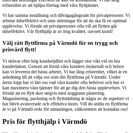
erfarenhet av att hjälpa företag med våra flyttjänster.
Vi har samma inställning och tillvägagångssätt för privatpersoner. Vi
arbetar tidseffektivt och utan störningar för att du ska få en optimal
upplevelse. Vi förstår att privatpersoner ofta vill att flytten går
tidseffektivt. Vår flytthjälp är av hög kvalitet, oavsett kund!
Välj rätt flyttfirma på Värmdö för en trygg och
prisvärd flytt!
Vi strävar efter hög kundnöjdhet och lägger stor vikt vid en bra
kundrelation. Genom att förstå våra kunders önskemål och behov
kan vi leverera det bästa arbetet. Vi har lång erfarenhet, vilket är en
anledning till att välja oss som din flyttfirma på Värmdö. Under
årens lopp har vi lärt oss vad våra kunder ofta behöver och hur vi
kan maximera våra tjänster för att ge dig den bästa upplevelsen. Vi
förstår att en flytt sker stegvis med noggrann planering.
Magasinering, packning och flyttstädning är några av de aspekter vi
har blivit avancerade och effektiva inom. Vill du anlita en flyttfirma
är vi på Värmdö redo för utmaningen, välkommen att kontakta oss!
Pris för flytthjälp i Värmdö