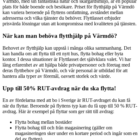
Värmdö, med sin fantastiska natur och skärgårdsmiljö, är en populär
plats för både boende och besökare. Priset för flytthjälp på Värmdö
kan variera beroende på flyttens omfattning, avståndet mellan
adresserna och vilka tjänster du behöver. Flyttlasset erbjuder
prisvärda lösningar utan att kompromissa med kvaliteten på tjänsten.
När kan man behöva flytthjälp på Värmdö?
Behovet av flytthjälp kan uppstå i många olika sammanhang. Det
kan handla om att flytta till ett nytt hus, flytta bohag eller byta
kontor. I dessa situationer är Flyttlasset det självklara valet. Vi har
lång erfarenhet av att hjälpa både privatpersoner och företag med
deras flyttbehov på Värmdö, och vår personal är utbildad för att
hantera alla typer av föremål, oavsett storlek och värde.
Upp till 50% RUT-avdrag när du ska flytta!
En av fördelarna med att bo i Sverige är RUT-avdraget du kan få
när du flyttar. Beroende på flyttens typ kan du få upp till 50 % RUT-
avdrag. Här är exempel på flyttar som ger rätt till avdrag:
Flytta bohag mellan bostäder
Flytta bohag till och från magasinering (gäller om
magasineringen sker under en kortare period och ingår som en
del av flytten)