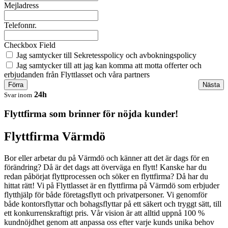
Mejladress
Telefonnr.
Checkbox Field
Jag samtycker till Sekretesspolicy och avbokningspolicy
Jag samtycker till att jag kan komma att motta offerter och
erbjudanden från Flyttlasset och våra partners
Förra
Nästa
24h
Svar inom
Flyttfirma som brinner för nöjda kunder!
Flyttfirma Värmdö
Bor eller arbetar du på Värmdö och känner att det är dags för en
förändring? Då är det dags att överväga en flytt! Kanske har du
redan påbörjat flyttprocessen och söker en flyttfirma? Då har du
hittat rätt! Vi på Flyttlasset är en flyttfirma på Värmdö som erbjuder
flytthjälp för både företagsflytt och privatpersoner. Vi genomför
både kontorsflyttar och bohagsflyttar på ett säkert och tryggt sätt, till
ett konkurrenskraftigt pris. Vår vision är att alltid uppnå 100 %
kundnöjdhet genom att anpassa oss efter varje kunds unika behov