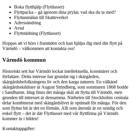
Boka flytthjälp (Flyttlasset)
Flyttpacka – gå igenom dina prylar, vad ska du ta med?
Flyttanmälan till Skatteverket
Adressändring
Avtal
Flyttstädning (Flyttlasset)
Hoppas att vi hörs i framtiden och kan hjälpa dig med din flytt på
Värmdö – välkommen att kontakta oss!
Värmdö kommun
Historiskt sett har Värmdö lockat intellektuella, konstnärer och
författare. Detta intresse har grundat sig i skärgården,
skärgårdsbefolkningens liv och den karga naturen. En välkänd
skärgårdsskildrare är August Strindberg, som sommaren 1868 bodde
i Sandhamn. Idag finns det många skäl att flytta till Värmdö, men
grunden till intresset är densamma. Närheten till Stockholms centrala
delar kombinerat med skärgårdslivet är optimalt för många. För den
som flyttar hit är det en förmån. Allt som återstår är en smidig och
enkel flytt – det är där Flyttlasset med vår flyttfirma på Värmdö
kommer in i bilden!
Kontaktuppgifter: