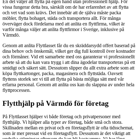
En del väljer att flytta på egen hand utan professionell hjälp. För
vissa fungerar detta bra, särskilt om de har erfarenhet av att flytta
och vet vad som krävs. Det innebär att de själva måste packa
möbler, flytta bohaget, städa och transportera allt. För många
överväger dock fördelarna med att anlita en flyttfirma, vilket är
varför många väljer att anlita flyttfirmor i Sverige, inklusive på
Värmdö.
Genom att anlita Flyttlasset får du en skräddarsydd offert baserad på
dina behov och önskemål, vilket ger dig full kontroll över kostnader
och förmåner. Vid ett samarbete med oss garanterar vi professionellt
arbete så att du kan vara trygg i att dina ägodelar transporteras på ett
smidigt och säkert sätt. Dessutom slipper du allt extra arbete som att
köpa flyttkartonger, packa, magasinera och flyttstäda. Oavsett
flyttens storlek ser vi till att flytta på bästa möjliga sätt med vår
erfarna personal. Genom att anlita oss kan du slappna av under hela
flyttprocessen.
Flytthjälp på Värmdö för företag
På Flyttlasset hjälper vi både företag och privatpersoner med
flytthjälp. Vi hjälper alla typer av företag, både små och stora.
Skillnaden mellan en privat och en företagsflytt är ofta tidsschemat,
som är mer pressat vid en företagsflytt. Dessutom är det viktigt att
undvika störningar eftersom de kan bli kostsamma. Vi har lång