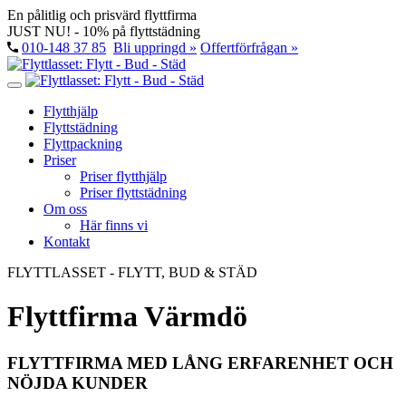
En pålitlig och prisvärd flyttfirma
JUST NU! - 10% på flyttstädning
010-148 37 85
Bli uppringd »
Offertförfrågan »
Flytthjälp
Flyttstädning
Flyttpackning
Priser
Priser flytthjälp
Priser flyttstädning
Om oss
Här finns vi
Kontakt
FLYTTLASSET - FLYTT, BUD & STÄD
Flyttfirma Värmdö
FLYTTFIRMA MED LÅNG ERFARENHET OCH
NÖJDA KUNDER