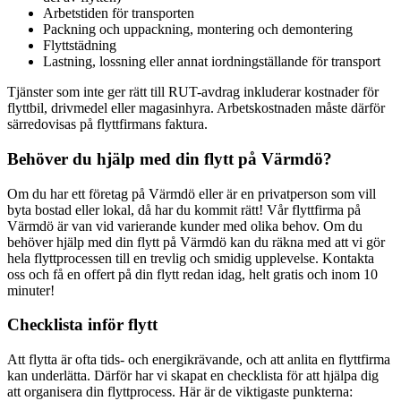
Arbetstiden för transporten
Packning och uppackning, montering och demontering
Flyttstädning
Lastning, lossning eller annat iordningställande för transport
Tjänster som inte ger rätt till RUT-avdrag inkluderar kostnader för
flyttbil, drivmedel eller magasinhyra. Arbetskostnaden måste därför
särredovisas på flyttfirmans faktura.
Behöver du hjälp med din flytt på Värmdö?
Om du har ett företag på Värmdö eller är en privatperson som vill
byta bostad eller lokal, då har du kommit rätt! Vår flyttfirma på
Värmdö är van vid varierande kunder med olika behov. Om du
behöver hjälp med din flytt på Värmdö kan du räkna med att vi gör
hela flyttprocessen till en trevlig och smidig upplevelse. Kontakta
oss och få en offert på din flytt redan idag, helt gratis och inom 10
minuter!
Checklista inför flytt
Att flytta är ofta tids- och energikrävande, och att anlita en flyttfirma
kan underlätta. Därför har vi skapat en checklista för att hjälpa dig
att organisera din flyttprocess. Här är de viktigaste punkterna: