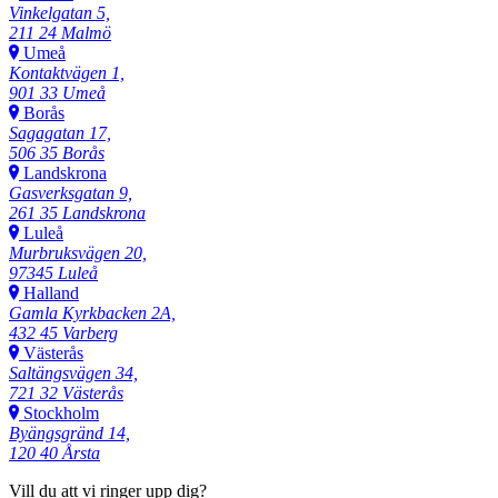
Vinkelgatan 5,
211 24 Malmö
Umeå
Kontaktvägen 1,
901 33 Umeå
Borås
Sagagatan 17,
506 35 Borås
Landskrona
Gasverksgatan 9,
261 35 Landskrona
Luleå
Murbruksvägen 20,
97345 Luleå
Halland
Gamla Kyrkbacken 2A,
432 45 Varberg
Västerås
Saltängsvägen 34,
721 32 Västerås
Stockholm
Byängsgränd 14,
120 40 Årsta
Vill du att vi ringer upp dig?