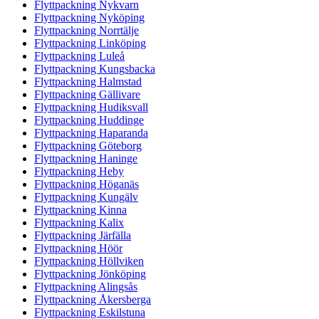
Flyttpackning Nykvarn
Flyttpackning Nyköping
Flyttpackning Norrtälje
Flyttpackning Linköping
Flyttpackning Luleå
Flyttpackning Kungsbacka
Flyttpackning Halmstad
Flyttpackning Gällivare
Flyttpackning Hudiksvall
Flyttpackning Huddinge
Flyttpackning Haparanda
Flyttpackning Göteborg
Flyttpackning Haninge
Flyttpackning Heby
Flyttpackning Höganäs
Flyttpackning Kungälv
Flyttpackning Kinna
Flyttpackning Kalix
Flyttpackning Järfälla
Flyttpackning Höör
Flyttpackning Höllviken
Flyttpackning Jönköping
Flyttpackning Alingsås
Flyttpackning Åkersberga
Flyttpackning Eskilstuna