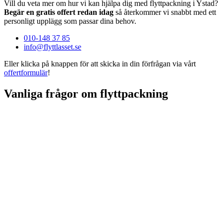
Vill du veta mer om hur vi kan hjälpa dig med flyttpackning i Ystad?
Begär en gratis offert redan idag
så återkommer vi snabbt med ett
personligt upplägg som passar dina behov.
010-148 37 85
info@flyttlasset.se
Eller klicka på knappen för att skicka in din förfrågan via vårt
offertformulär
!
Vanliga frågor om flyttpackning
Vi erbjuder allt från komplett flyttpackning till delpackning och
leverans av material – du bestämmer själv omfattningen.