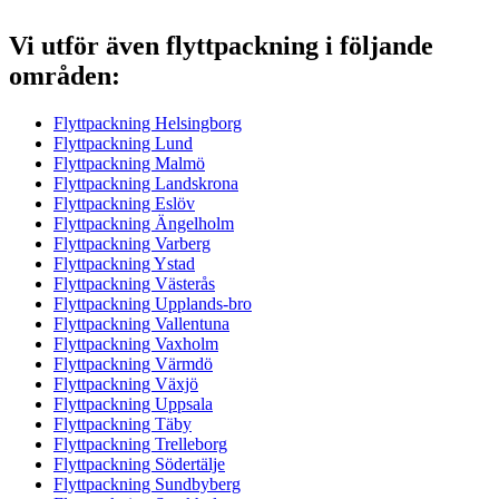
Vi utför även flyttpackning i följande
områden:
Flyttpackning Helsingborg
Flyttpackning Lund
Flyttpackning Malmö
Flyttpackning Landskrona
Flyttpackning Eslöv
Flyttpackning Ängelholm
Flyttpackning Varberg
Flyttpackning Ystad
Flyttpackning Västerås
Flyttpackning Upplands-bro
Flyttpackning Vallentuna
Flyttpackning Vaxholm
Flyttpackning Värmdö
Flyttpackning Växjö
Flyttpackning Uppsala
Flyttpackning Täby
Flyttpackning Trelleborg
Flyttpackning Södertälje
Flyttpackning Sundbyberg