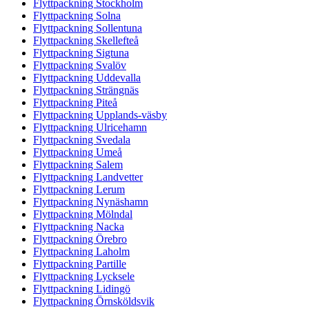
Flyttpackning Stockholm
Flyttpackning Solna
Flyttpackning Sollentuna
Flyttpackning Skellefteå
Flyttpackning Sigtuna
Flyttpackning Svalöv
Flyttpackning Uddevalla
Flyttpackning Strängnäs
Flyttpackning Piteå
Flyttpackning Upplands-väsby
Flyttpackning Ulricehamn
Flyttpackning Svedala
Flyttpackning Umeå
Flyttpackning Salem
Flyttpackning Landvetter
Flyttpackning Lerum
Flyttpackning Nynäshamn
Flyttpackning Mölndal
Flyttpackning Nacka
Flyttpackning Örebro
Flyttpackning Laholm
Flyttpackning Partille
Flyttpackning Lycksele
Flyttpackning Lidingö
Flyttpackning Örnsköldsvik