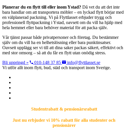
Planerar du en flytt till eller inom Ystad?
Då vet du att det inte
bara handlar om att transportera möbler – en lyckad flytt börjar med
en välplanerad packning. Vi på Flyttlasset erbjuder trygg och
professionell flyttpackning i Ystad, oavsett om du vill ha hjälp med
hela hemmet eller bara behöver material för att packa själv.
Vår tjänst passar både privatpersoner och företag. Du bestämmer
själv om du vill ha en helhetslösning eller bara punktinsatser.
Oavsett upplägg ser vi till att dina saker packas säkert, effektivt och
med stor omsorg – så att du får en flytt utan onödig stress.
Bli uppringd »
010-148 37 85
info@flyttlasset.se
Vi utför allt inom flytt, bud, städ och transport inom Sverige.
Studentrabatt & pensionärsrabatt
Just nu erbjuder vi 10% rabatt för alla studenter och
pensionärer