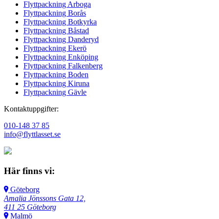
Flyttpackning Arboga
Flyttpackning Borås
Flyttpackning Botkyrka
Flyttpackning Båstad
Flyttpackning Danderyd
Flyttpackning Ekerö
Flyttpackning Enköping
Flyttpackning Falkenberg
Flyttpackning Boden
Flyttpackning Kiruna
Flyttpackning Gävle
Kontaktuppgifter:
010-148 37 85
info@flyttlasset.se
Här finns vi:
Göteborg
Amalia Jönssons Gata 12,
411 25 Göteborg
Malmö