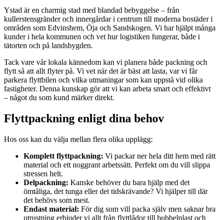
Ystad är en charmig stad med blandad bebyggelse – från
kullerstensgränder och innergårdar i centrum till moderna bostäder i
områden som Edvinshem, Öja och Sandskogen. Vi har hjälpt många
kunder i hela kommunen och vet hur logistiken fungerar, både i
tätorten och på landsbygden.
Tack vare vår lokala kännedom kan vi planera både packning och
flytt så att allt flyter på. Vi vet när det är bäst att lasta, var vi får
parkera flyttbilen och vilka utmaningar som kan uppstå vid olika
fastigheter. Denna kunskap gör att vi kan arbeta smart och effektivt
– något du som kund märker direkt.
Flyttpackning enligt dina behov
Hos oss kan du välja mellan flera olika upplägg:
Komplett flyttpackning:
Vi packar ner hela ditt hem med rätt
material och ett noggrant arbetssätt. Perfekt om du vill slippa
stressen helt.
Delpackning:
Kanske behöver du bara hjälp med det
ömtåliga, det tunga eller det tidskrävande? Vi hjälper till där
det behövs som mest.
Endast material:
För dig som vill packa själv men saknar bra
utrustning erbjuder vi allt från flyttlådor till bubbelplast och