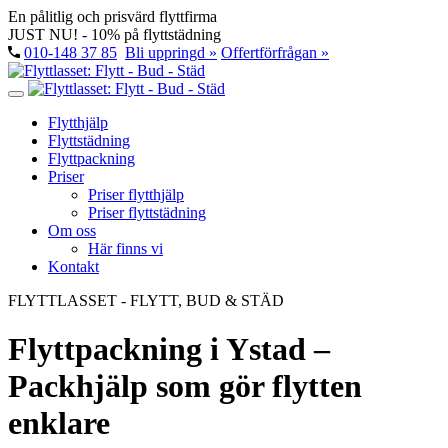
En pålitlig och prisvärd flyttfirma
JUST NU! - 10% på flyttstädning
010-148 37 85
Bli uppringd »
Offertförfrågan »
Flytthjälp
Flyttstädning
Flyttpackning
Priser
Priser flytthjälp
Priser flyttstädning
Om oss
Här finns vi
Kontakt
FLYTTLASSET - FLYTT, BUD & STÄD
Flyttpackning i Ystad –
Packhjälp som gör flytten
enklare